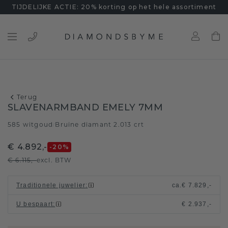
TIJDELIJKE ACTIE: 20% korting op het hele assortiment
Terug
SLAVENARMBAND EMELY 7MM
585 witgoud
Bruine diamant 2.013 crt
/
€ 4.892,-
-20
%
€ 6.115,-
excl. BTW
Traditionele juwelier
:
ca.
€ 7.829,-
U bespaart
:
€ 2.937,-