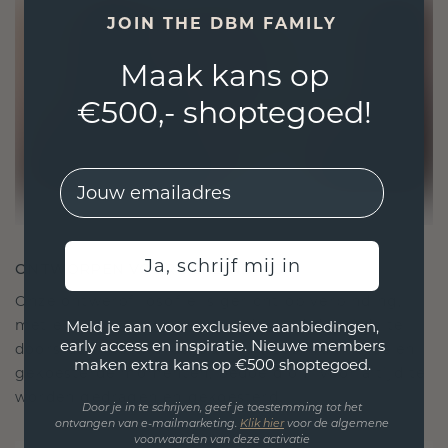
JOIN THE DBM FAMILY
Maak kans op
€500,- shoptegoed!
EMail
Ja, schrijf mij in
ONTWORPEN VOOR VERBINDING
Onze ontwerpfilosofie is gericht op verbinding,
met elk stuk ontworpen om de tand des tijds te
Meld je aan voor exclusieve aanbiedingen,
early access en inspiratie. Nieuwe members
doorstaan. Het wordt jouw symbool van liefde en
maken extra kans op €500 shoptegoed.
gekoesterde momenten, bedoeld om voor altijd te
worden gedragen en gekoesterd.
Door je in te schrijven, geef je toestemming tot het
ontvangen van e-mailmarketing.
Klik hie
r
voor de algemene
voorwaarden van deze activatie