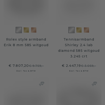
Rolex style armband
Tennisarmband
Erik 8 mm 585 witgoud
Shirley 2.4 lab
diamond 585 witgoud
3.245 crt
€ 7.807,20
€ 2.447,19
€ 9.759,-
€ 3.059,-
Excl. Tax & BTW
Excl. Tax & BTW