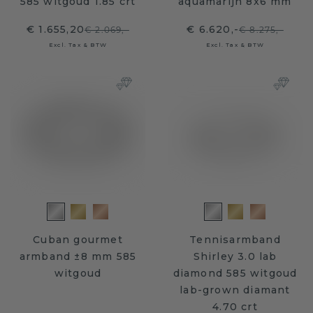
585 witgoud 1.85 crt
aquamarijn 8x6 mm
€ 1.655,20
€ 6.620,-
€ 2.069,-
€ 8.275,-
Excl. Tax & BTW
Excl. Tax & BTW
Cuban gourmet
Tennisarmband
armband ±8 mm 585
Shirley 3.0 lab
witgoud
diamond 585 witgoud
lab-grown diamant
4.70 crt