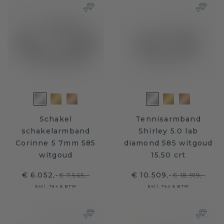
Schakel
Tennisarmband
schakelarmband
Shirley 5.0 lab
Corinne 5 7mm 585
diamond 585 witgoud
witgoud
15.50 crt
€ 6.052,-
€ 10.509,-
€ 7.565,-
€ 18.919,-
Excl. Tax & BTW
Excl. Tax & BTW