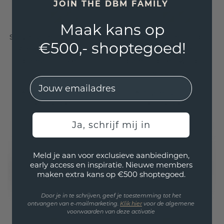
JOIN THE DBM FAMILY
Maak kans op
Slavenarmband Emely
Tennisarmband
€500,- shoptegoed!
4mm 585 witgoud
Shirley 4.0 lab
diamant 1.178 crt
diamond 585 witgoud
9.50 crt
EMail
€ 3.548,-
€ 6.219,-
€ 4.435,-
€ 11.195,-
Excl. Tax & BTW
Excl. Tax & BTW
Ja, schrijf mij in
Meld je aan voor exclusieve aanbiedingen,
early access en inspiratie. Nieuwe members
maken extra kans op €500 shoptegoed.
Door je in te schrijven, geef je toestemming tot het
ontvangen van e-mailmarketing.
Klik hie
r
voor de algemene
voorwaarden van deze activatie