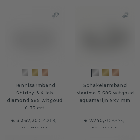
Tennisarmband
Schakelarmband
Shirley 3.4 lab
Maxima 3 585 witgoud
diamond 585 witgoud
aquamarijn 9x7 mm
6.75 crt
€ 3.367,20
€ 7.740,-
€ 4.209,-
€ 9.675,-
Excl. Tax & BTW
Excl. Tax & BTW