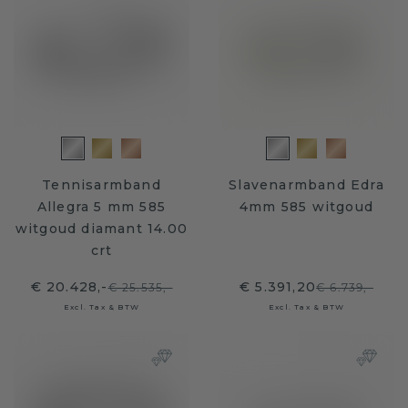
Tennisarmband
Slavenarmband Edra
Allegra 5 mm 585
4mm 585 witgoud
witgoud diamant 14.00
crt
€ 20.428,-
€ 5.391,20
€ 25.535,-
€ 6.739,-
Excl. Tax & BTW
Excl. Tax & BTW