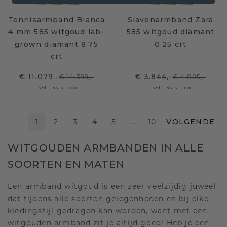
Tennisarmband Bianca
Slavenarmband Zara
4 mm 585 witgoud lab-
585 witgoud diamant
grown diamant 8.75
0.25 crt
crt
€ 11.079,-
€ 3.844,-
€ 14.399,-
€ 4.805,-
Excl. Tax & BTW
Excl. Tax & BTW
1
2
3
4
5
…
10
VOLGENDE
WITGOUDEN ARMBANDEN IN ALLE
SOORTEN EN MATEN
Een armband witgoud is een zeer veelzijdig juweel
dat tijdens alle soorten gelegenheden en bij elke
kledingstijl gedragen kan worden, want met een
witgouden armband zit je altijd goed! Heb je een