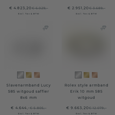
€ 4.823,20
€ 2.951,20
€ 6.029,-
€ 3.689,-
Excl. Tax & BTW
Excl. Tax & BTW
Slavenarmband Lucy
Rolex style armband
585 witgoud saffier
Erik 10 mm 585
8x6 mm
witgoud
€ 4.644,-
€ 9.663,20
€ 5.805,-
€ 12.079,-
Excl. Tax & BTW
Excl. Tax & BTW