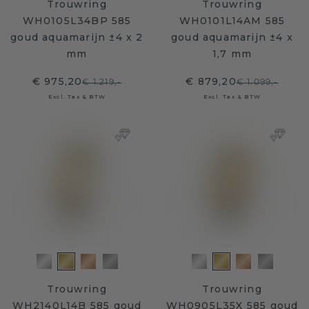
Trouwring
Trouwring
WH0105L34BP 585
WH0101L14AM 585
goud aquamarijn ±4 x 2
goud aquamarijn ±4 x
mm
1,7 mm
€ 975,20
€ 879,20
€ 1.219,-
€ 1.099,-
Excl. Tax & BTW
Excl. Tax & BTW
Trouwring
Trouwring
WH2140L14B 585 goud
WH0905L35X 585 goud