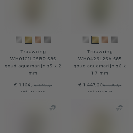
Trouwring
Trouwring
WH0101L25BP 585
WH0426L26A 585
goud aquamarijn ±5 x 2
goud aquamarijn ±6 x
mm
1,7 mm
€ 1.164,-
€ 1.447,20
€ 1.455,-
€ 1.809,-
Excl. Tax & BTW
Excl. Tax & BTW