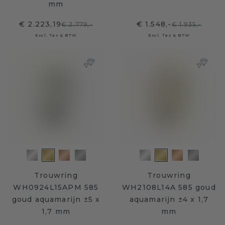
mm
€ 2.223,19
€ 1.548,-
€ 2.779,-
€ 1.935,-
Excl. Tax & BTW
Excl. Tax & BTW
Trouwring
Trouwring
WH0924L15APM 585
WH2108L14A 585 goud
goud aquamarijn ±5 x
aquamarijn ±4 x 1,7
1,7 mm
mm