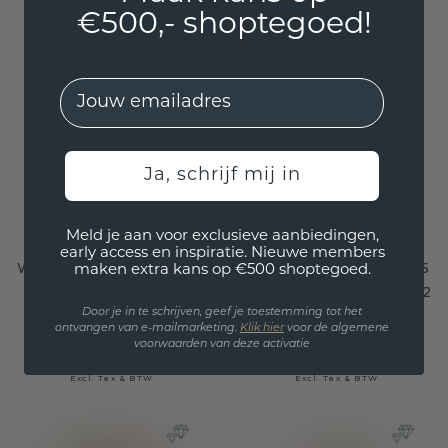
€500,- shoptegoed!
EMail
Ja, schrijf mij in
Meld je aan voor exclusieve aanbiedingen,
Trouwring
Trouwring
early access en inspiratie. Nieuwe members
WH0162L25A 585 goud
WH0101L15BPHRT 585
maken extra kans op €500 shoptegoed.
aquamarijn ±5,5 x 1,7
goud aquamarijn ±5 x 2
Door je in te schrijven, geef je toestemming tot het
mm
mm
ontvangen van e-mailmarketing.
Klik hie
r
voor de algemene
voorwaarden van deze activatie
€ 1.300,-
€ 1.303,20
€ 1.625,-
€ 1.629,-
Excl. Tax & BTW
Excl. Tax & BTW