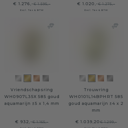
€ 1.276,-
€ 1.020,-
€ 1.595,-
€ 1.275,-
Excl. Tax & BTW
Excl. Tax & BTW
Vriendschapsring
Trouwring
WH0907L35X 585 goud
WH0101L14BPHRT 585
aquamarijn ±5 x 1,4 mm
goud aquamarijn ±4 x 2
mm
€ 932,-
€ 1.039,20
€ 1.165,-
€ 1.299,-