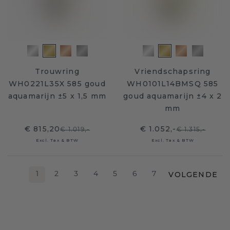
Trouwring
Vriendschapsring
WH0221L35X 585 goud
WH0101L14BMSQ 585
aquamarijn ±5 x 1,5 mm
goud aquamarijn ±4 x 2
mm
€ 815,20
€ 1.052,-
€ 1.019,-
€ 1.315,-
Excl. Tax & BTW
Excl. Tax & BTW
VOLGENDE
1
2
3
4
5
6
7