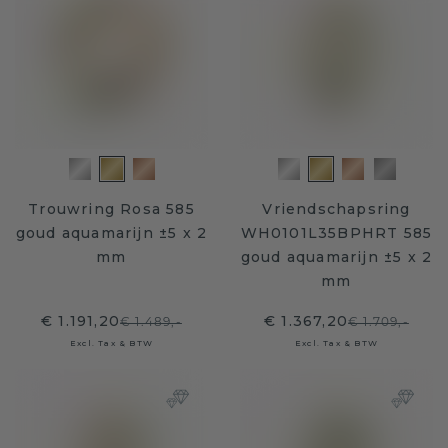
Trouwring Rosa 585
Vriendschapsring
goud aquamarijn ±5 x 2
WH0101L35BPHRT 585
mm
goud aquamarijn ±5 x 2
mm
€ 1.191,20
€ 1.367,20
€ 1.489,-
€ 1.709,-
Excl. Tax & BTW
Excl. Tax & BTW