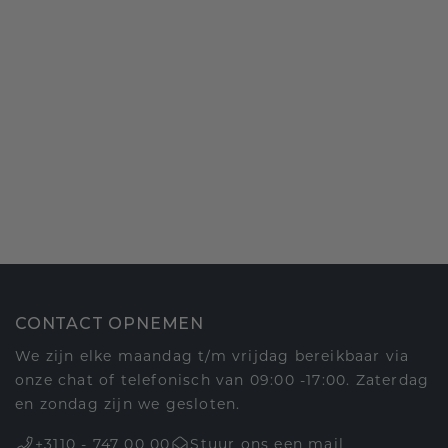
CONTACT OPNEMEN
We zijn elke maandag t/m vrijdag bereikbaar via
onze chat of telefonisch van 09:00 -17:00. Zaterdag
en zondag zijn we gesloten.
+3110 - 747 00 00
Stuur ons een mail