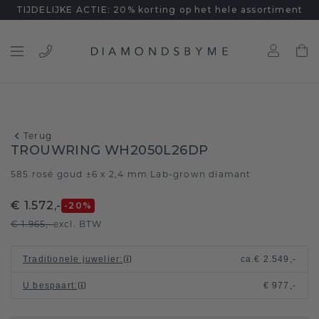
TIJDELIJKE ACTIE: 20% korting op het hele assortiment
Terug
TROUWRING WH2050L26DP
585 rosé goud ±6 x 2,4 mm
Lab-grown diamant
/
€ 1.572,-
-20
%
€ 1.965,-
excl. BTW
Traditionele juwelier
:
ca.
€ 2.549,-
U bespaart
:
€ 977,-