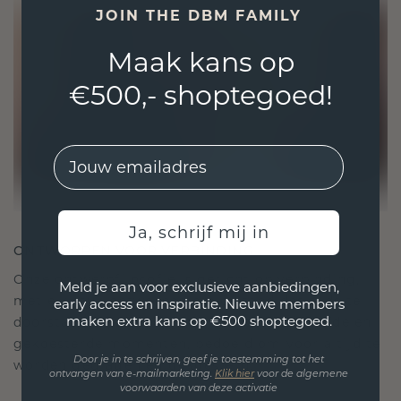
JOIN THE DBM FAMILY
Maak kans op
€500,- shoptegoed!
EMail
Ja, schrijf mij in
ONTWORPEN VOOR VERBINDING
Onze ontwerpfilosofie is gericht op verbinding,
Meld je aan voor exclusieve aanbiedingen,
met elk stuk ontworpen om de tand des tijds te
early access en inspiratie. Nieuwe members
maken extra kans op €500 shoptegoed.
doorstaan. Het wordt jouw symbool van liefde en
gekoesterde momenten, bedoeld om voor altijd te
Door je in te schrijven, geef je toestemming tot het
worden gedragen en gekoesterd.
ontvangen van e-mailmarketing.
Klik hie
r
voor de algemene
voorwaarden van deze activatie