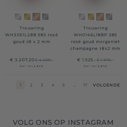
Trouwring
Trouwring
WH3051L28B 585 rosé
WH0146L18BP 585
goud ±8 x 2 mm
rosé goud morganiet
champagne ±8x2 mm
€ 3.207,20
€ 1.525,-
€ 4.009,-
€ 1.979,-
Excl. Tax & BTW
Excl. Tax & BTW
1
2
3
4
5
…
17
VOLGENDE
VOLG ONS OP INSTAGRAM