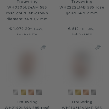
Trouwring
Trouwring
WH0303L24AM 585
WH2222L14B 585 rosé
rosé goud lab-grown
goud ±4 x 2 mm
diamant ±4 x 1,7 mm
€ 1.079,20
€ 812,-
€ 1.349,-
€ 1.015,-
Excl. Tax & BTW
Excl. Tax & BTW
Trouwring
Trouwring
WH2142L34A 585 rosé
WH1103L14AMP 585