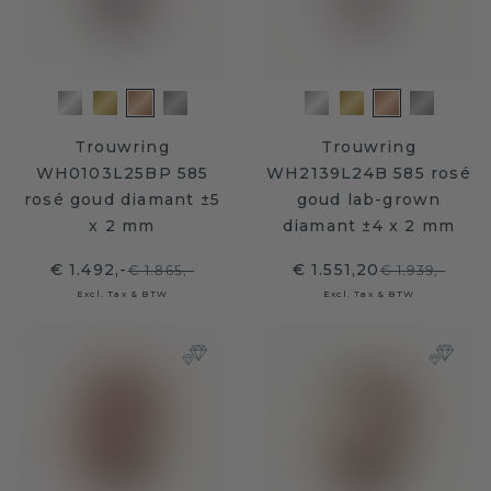
Trouwring
Trouwring
WH0103L25BP 585
WH2139L24B 585 rosé
rosé goud diamant ±5
goud lab-grown
x 2 mm
diamant ±4 x 2 mm
€ 1.492,-
€ 1.551,20
€ 1.865,-
€ 1.939,-
Excl. Tax & BTW
Excl. Tax & BTW