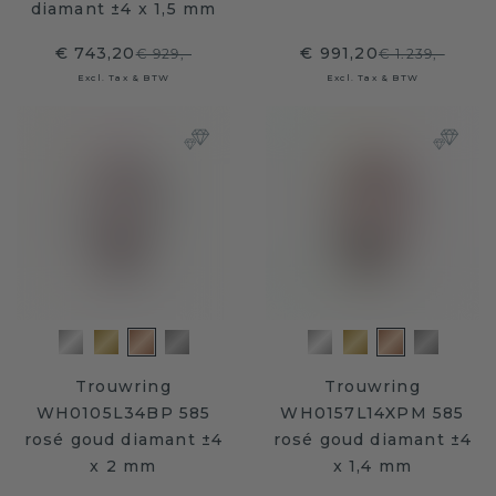
diamant ±4 x 1,5 mm
€ 743,20
€ 991,20
€ 929,-
€ 1.239,-
Excl. Tax & BTW
Excl. Tax & BTW
Trouwring
Trouwring
WH0105L34BP 585
WH0157L14XPM 585
rosé goud diamant ±4
rosé goud diamant ±4
x 2 mm
x 1,4 mm