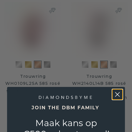
Trouwring
Trouwring
WH0109L25A 585 rosé
WH2140L14B 585 rosé
goud diamant ±5 x 1,7
goud morganiet
mm
champagne ±3,5x2 mm
JOIN THE DBM FAMILY
€ 1.500,-
€ 1.335,-
€ 1.875,-
€ 1.735,-
Excl. Tax & BTW
Excl. Tax & BTW
Maak kans op