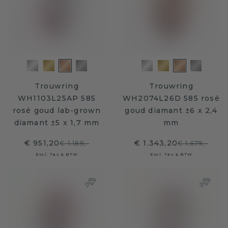
Trouwring
Trouwring
WH1103L25AP 585
WH2074L26D 585 rosé
rosé goud lab-grown
goud diamant ±6 x 2,4
diamant ±5 x 1,7 mm
mm
€ 951,20
€ 1.343,20
€ 1.189,-
€ 1.679,-
Excl. Tax & BTW
Excl. Tax & BTW