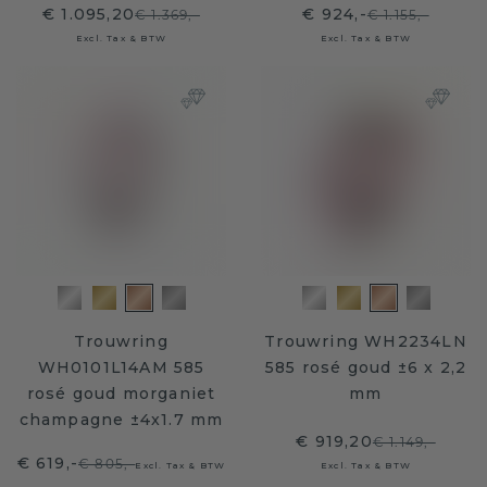
€ 1.095,20
€ 924,-
€ 1.369,-
€ 1.155,-
Excl. Tax & BTW
Excl. Tax & BTW
Trouwring
Trouwring WH2234LN
WH0101L14AM 585
585 rosé goud ±6 x 2,2
rosé goud morganiet
mm
champagne ±4x1.7 mm
€ 919,20
€ 1.149,-
€ 619,-
€ 805,-
Excl. Tax & BTW
Excl. Tax & BTW