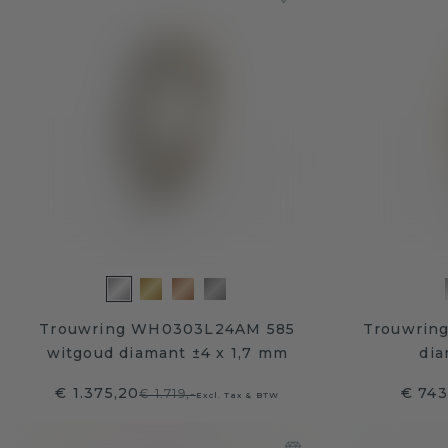
Trouwring WH0303L24AM 585
Trouwrin
witgoud diamant ±4 x 1,7 mm
dia
€ 1.375,20
€ 743
€ 1.719,-
Excl. Tax & BTW