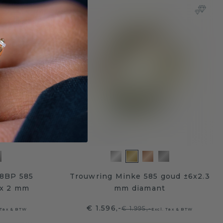
8BP 585
Trouwring Minke 585 goud ±6x2.3
 x 2 mm
mm diamant
€ 1.596,-
€ 1.995,-
 Tax & BTW
Excl. Tax & BTW