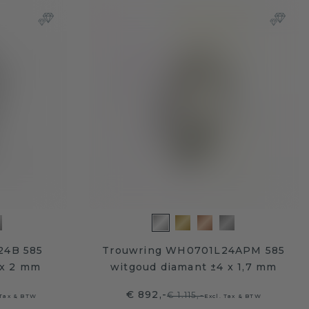
24B 585
Trouwring WH0701L24APM 585
 x 2 mm
witgoud diamant ±4 x 1,7 mm
€ 892,-
€ 1.115,-
 Tax & BTW
Excl. Tax & BTW