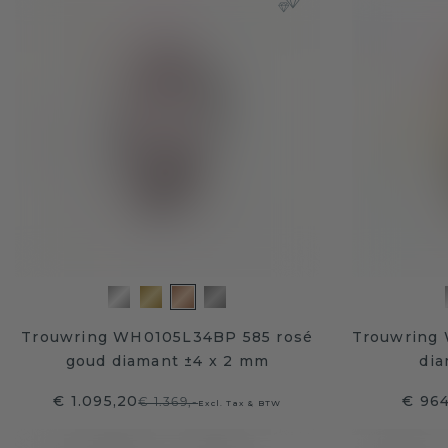
Trouwring WH0105L34BP 585 rosé
Trouwring
goud diamant ±4 x 2 mm
dia
€ 1.095,20
€ 964
€ 1.369,-
Excl. Tax & BTW