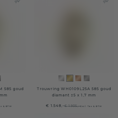
M 585 goud
Trouwring WH0109L25A 585 goud
7 mm
diamant ±5 x 1,7 mm
€ 1.548,-
€ 1.935,-
Tax & BTW
Excl. Tax & BTW