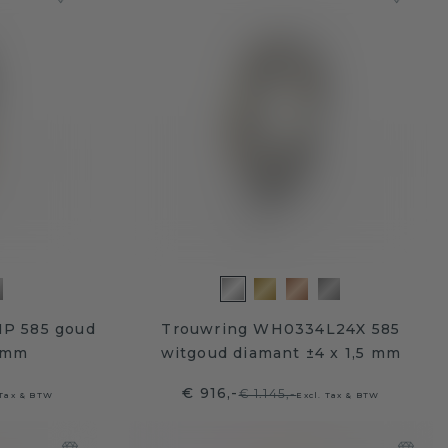
P 585 goud
Trouwring WH0334L24X 585
7 mm
witgoud diamant ±4 x 1,5 mm
€ 916,-
€ 1.145,-
 Tax & BTW
Excl. Tax & BTW