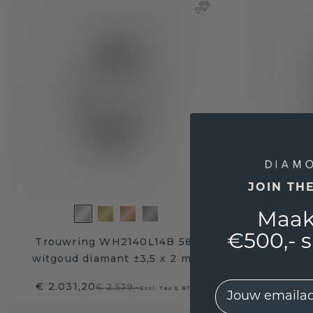
JOIN TH
Maak
€500,- 
Trouwring WH2140L14B 585
Trouwr
witgoud diamant ±3,5 x 2 mm
witgoud
EMail
€ 2.031,20
€ 1.07
€ 2.539,-
Excl. Tax & BTW