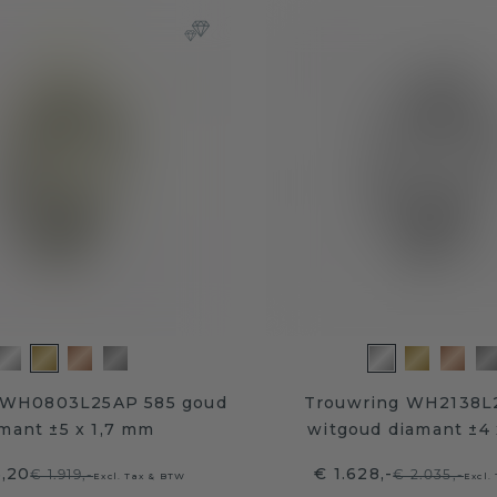
 WH0803L25AP 585 goud
Trouwring WH2138L
mant ±5 x 1,7 mm
witgoud diamant ±4
5,20
€ 1.628,-
€ 1.919,-
€ 2.035,-
Excl. Tax & BTW
Excl.