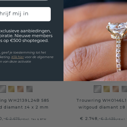
hrijf mij in
exclusieve aanbiedingen,
spiratie. Nieuwe members
s op €500 shoptegoed.
en, geef je toestemming tot het
keting.
Klik hie
r
voor de algemene
 van deze activatie
ing WH2139L24B 585
Trouwring WH0146L1
d diamant ±4 x 2 mm
witgoud diamant ±8
0,-
€ 2.748,-
€ 2.675,-
€ 3.435,-
Excl. Tax & BTW
Excl.