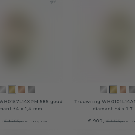
 WH0157L14XPM 585 goud
Trouwring WH0101L14A
mant ±4 x 1,4 mm
diamant ±4 x 1,
,-
€ 900,-
€ 1.205,-
€ 1.125,-
Excl. Tax & BTW
Excl. 