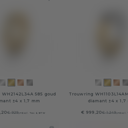
g WH2142L34A 585 goud
Trouwring WH1103L14AM
mant ±4 x 1,7 mm
diamant ±4 x 1,
,20
€ 999,20
€ 929,-
€ 1.249,-
Excl. Tax & BTW
Excl.