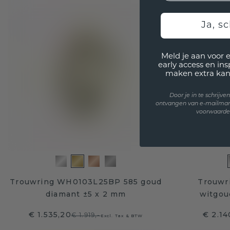
Ja, sc
Meld je aan voor 
early access en in
maken extra kan
Door je in te schrijv
ontvangen van e-mailmar
voorwaarden
Trouwring WH0103L25BP 585 goud
Trouwr
diamant ±5 x 2 mm
witgou
€ 1.535,20
€ 2.14
€ 1.919,-
Excl. Tax & BTW