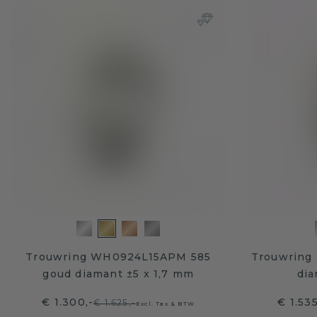
Trouwring WH0924L15APM 585
Trouwring
goud diamant ±5 x 1,7 mm
dia
€ 1.300,-
€ 1.53
€ 1.625,-
Excl. Tax & BTW