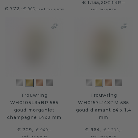
€ 1.135,20
€ 1.419,-
€ 772,-
€ 965,-
Excl. Tax & BTW
Excl. Tax & BTW
Trouwring
Trouwring
WH0105L34BP 585
WH0157L14XPM 585
goud morganiet
goud diamant ±4 x 1,4
champagne ±4x2 mm
mm
€ 729,-
€ 964,-
€ 949,-
€ 1.205,-
Excl. Tax & BTW
Excl. Tax & BTW