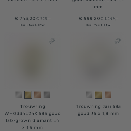
mm
€ 743,20
€ 999,20
€ 929,-
€ 1.249,-
Excl. Tax & BTW
Excl. Tax & BTW
Trouwring
Trouwring Jari 585
WH0334L24X 585 goud
goud ±5 x 1,8 mm
lab-grown diamant ±4
x 1,5 mm