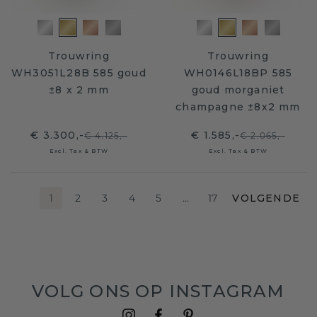
Trouwring
Trouwring
WH3051L28B 585 goud
WH0146L18BP 585
±8 x 2 mm
goud morganiet
champagne ±8x2 mm
€ 3.300,-
€ 1.585,-
€ 4.125,-
€ 2.065,-
Excl. Tax & BTW
Excl. Tax & BTW
1
2
3
4
5
…
17
VOLGENDE
VOLG ONS OP INSTAGRAM