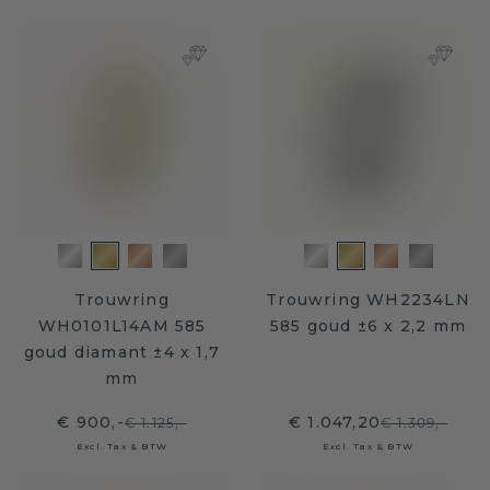
Trouwring
Trouwring WH2234LN
WH0101L14AM 585
585 goud ±6 x 2,2 mm
goud diamant ±4 x 1,7
mm
€ 900,-
€ 1.047,20
€ 1.125,-
€ 1.309,-
Excl. Tax & BTW
Excl. Tax & BTW