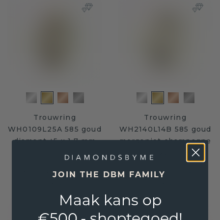
Trouwring
Trouwring
WH0109L25A 585 goud
WH2140L14B 585 goud
diamant ±5 x 1,7 mm
morganiet champagne
±3,5x2 mm
€ 1.548,-
€ 1.365,-
€ 1.935,-
€ 1.775,-
JOIN THE DBM FAMILY
Excl. Tax & BTW
Excl. Tax & BTW
Maak kans op
€500,- shoptegoed!