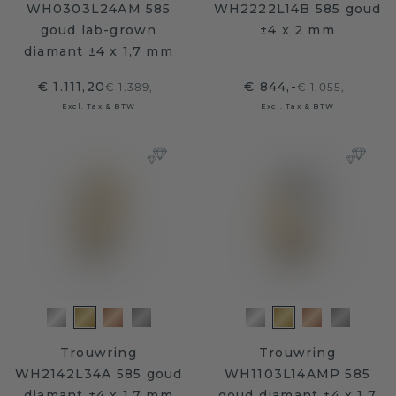
WH0303L24AM 585
WH2222L14B 585 goud
goud lab-grown
±4 x 2 mm
diamant ±4 x 1,7 mm
€ 1.111,20
€ 844,-
€ 1.389,-
€ 1.055,-
Excl. Tax & BTW
Excl. Tax & BTW
Trouwring
Trouwring
WH2142L34A 585 goud
WH1103L14AMP 585
diamant ±4 x 1,7 mm
goud diamant ±4 x 1,7