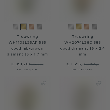
Trouwring
Trouwring
WH1103L25AP 585
WH2074L26D 585
goud lab-grown
goud diamant ±6 x 2,4
diamant ±5 x 1,7 mm
mm
€ 991,20
€ 1.396,-
€ 1.239,-
€ 1.745,-
Excl. Tax & BTW
Excl. Tax & BTW