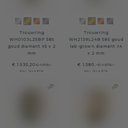
Trouwring
Trouwring
WH0103L25BP 585
WH2139L24B 585 goud
goud diamant ±5 x 2
lab-grown diamant ±4
mm
x 2 mm
€ 1.535,20
€ 1.580,-
€ 1.919,-
€ 1.975,-
Excl. Tax & BTW
Excl. Tax & BTW