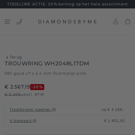
TIJDELIJKE ACTIE: 20% korting op het hele assortiment
Terug
TROUWRING WH2048L17DM
585 goud ±7 x 2,4 mm
Toermalijn pink
/
€ 2.567,19
-20
%
€ 3.209,-
excl. BTW
Traditionele juwelier
:
ca.
€ 4.169,-
U bespaart
:
€ 1.601,81