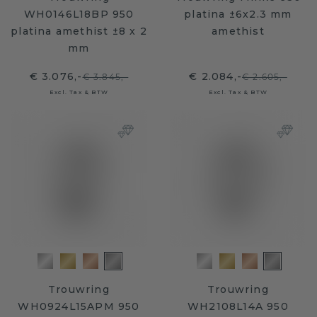
WH0146L18BP 950
platina ±6x2.3 mm
platina amethist ±8 x 2
amethist
mm
€ 3.076,-
€ 2.084,-
€ 3.845,-
€ 2.605,-
Excl. Tax & BTW
Excl. Tax & BTW
Trouwring
Trouwring
WH0924L15APM 950
WH2108L14A 950