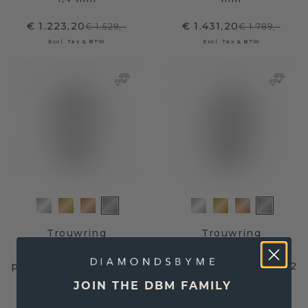
€ 1.223,20
€ 1.431,20
€ 1.529,-
€ 1.789,-
Excl. Tax & BTW
Excl. Tax & BTW
Trouwring
Trouwring
WH2104L34A 950
WH0114L25BP 950
platina amethist ±4,5 x
platina amethist ±5 x 2
1,7 mm
mm
JOIN THE DBM FAMILY