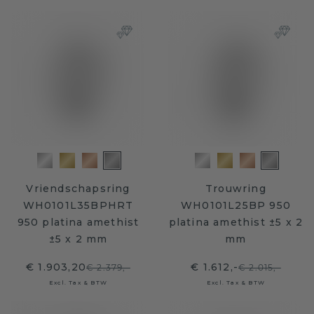
Vriendschapsring
Trouwring
WH0101L35BPHRT
WH0101L25BP 950
950 platina amethist
platina amethist ±5 x 2
±5 x 2 mm
mm
€ 1.903,20
€ 1.612,-
€ 2.379,-
€ 2.015,-
Excl. Tax & BTW
Excl. Tax & BTW