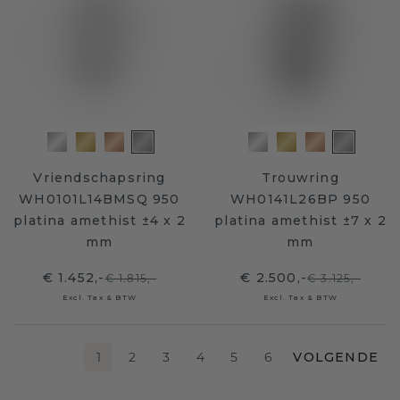
Vriendschapsring
Trouwring
WH0101L14BMSQ 950
WH0141L26BP 950
platina amethist ±4 x 2
platina amethist ±7 x 2
mm
mm
€ 1.452,-
€ 2.500,-
€ 1.815,-
€ 3.125,-
Excl. Tax & BTW
Excl. Tax & BTW
1
2
3
4
5
6
VOLGENDE