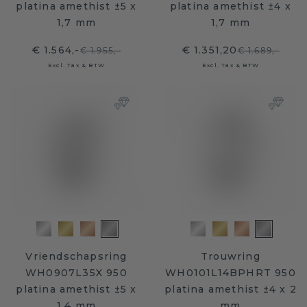
platina amethist ±5 x
platina amethist ±4 x
1,7 mm
1,7 mm
€ 1.564,-
€ 1.351,20
€ 1.955,-
€ 1.689,-
Excl. Tax & BTW
Excl. Tax & BTW
Vriendschapsring
Trouwring
WH0907L35X 950
WH0101L14BPHRT 950
platina amethist ±5 x
platina amethist ±4 x 2
1,4 mm
mm