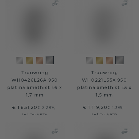
Trouwring
Trouwring
WH0426L26A 950
WH0221L35X 950
platina amethist ±6 x
platina amethist ±5 x
1,7 mm
1,5 mm
€ 1.831,20
€ 1.119,20
€ 2.289,-
€ 1.399,-
Excl. Tax & BTW
Excl. Tax & BTW