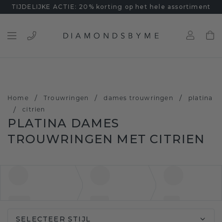
TIJDELIJKE ACTIE: 20% korting op het hele assortiment
/
/
/
Home
Trouwringen
dames trouwringen
platina
/
citrien
PLATINA DAMES
TROUWRINGEN MET CITRIEN
SELECTEER STIJL