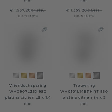
mm
mm
€ 1.567,20
€ 1.359,20
€ 1.959,-
€ 1.699,-
Excl. Tax & BTW
Excl. Tax & BTW
Vriendschapsring
Trouwring
WH0907L35X 950
WH0101L14BPHRT 950
platina citrien ±5 x 1,4
platina citrien ±4 x 2
mm
mm