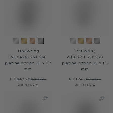
Trouwring
Trouwring
WH0426L26A 950
WH0221L35X 950
platina citrien ±6 x 1,7
platina citrien ±5 x 1,5
mm
mm
€ 1.847,20
€ 1.124,-
€ 2.309,-
€ 1.405,-
Excl. Tax & BTW
Excl. Tax & BTW