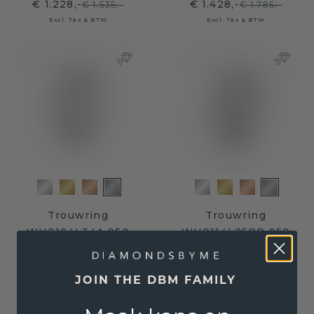
€ 1.228,-
€ 1.428,-
€ 1.535,-
€ 1.785,-
Excl. Tax & BTW
Excl. Tax & BTW
Trouwring
Trouwring
WH2104L34A 950
WH0114L25BP 950
platina citrien ±4,5 x
platina citrien ±5 x 2
1,7 mm
mm
JOIN THE DBM FAMILY
€ 1.623,20
€ 1.687,20
€ 2.029,-
€ 2.109,-
Excl. Tax & BTW
Excl. Tax & BTW