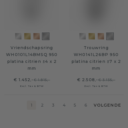
Vriendschapsring
Trouwring
WH0101L14BMSQ 950
WH0141L26BP 950
platina citrien ±4 x 2
platina citrien ±7 x 2
mm
mm
€ 1.452,-
€ 2.508,-
€ 1.815,-
€ 3.135,-
Excl. Tax & BTW
Excl. Tax & BTW
1
2
3
4
5
6
VOLGENDE