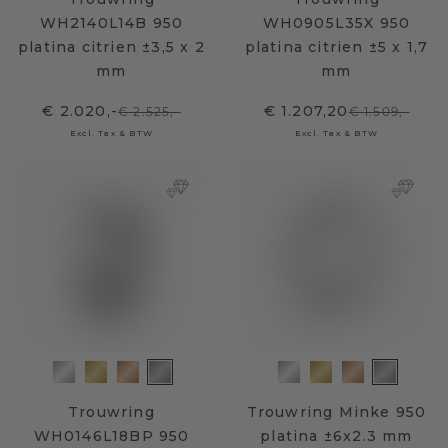
WH2140L14B 950
WH0905L35X 950
platina citrien ±3,5 x 2
platina citrien ±5 x 1,7
mm
mm
€ 2.020,-
€ 1.207,20
€ 2.525,-
€ 1.509,-
Excl. Tax & BTW
Excl. Tax & BTW
Trouwring
Trouwring Minke 950
WH0146L18BP 950
platina ±6x2.3 mm