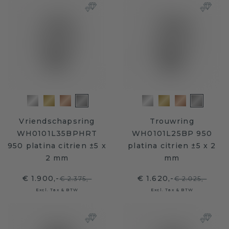
Vriendschapsring
Trouwring
WH0101L35BPHRT
WH0101L25BP 950
950 platina citrien ±5 x
platina citrien ±5 x 2
2 mm
mm
€ 1.900,-
€ 1.620,-
€ 2.375,-
€ 2.025,-
Excl. Tax & BTW
Excl. Tax & BTW