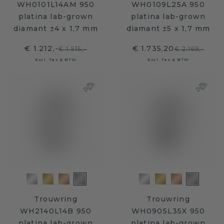
WH0101L14AM 950
WH0109L25A 950
platina lab-grown
platina lab-grown
diamant ±4 x 1,7 mm
diamant ±5 x 1,7 mm
€ 1.212,-
€ 1.735,20
€ 1.515,-
€ 2.169,-
Excl. Tax & BTW
Excl. Tax & BTW
Trouwring
Trouwring
WH2140L14B 950
WH0905L35X 950
platina lab-grown
platina lab-grown