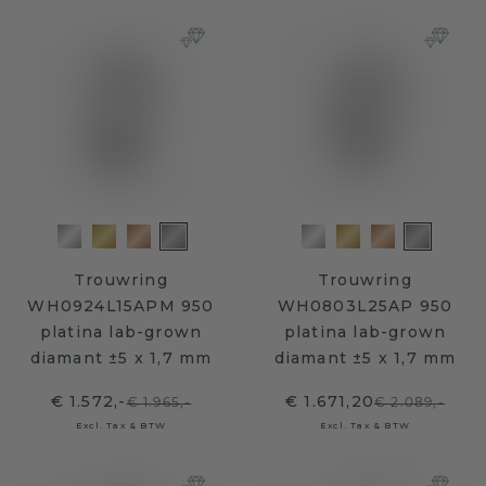
Trouwring
Trouwring
WH0924L15APM 950
WH0803L25AP 950
platina lab-grown
platina lab-grown
diamant ±5 x 1,7 mm
diamant ±5 x 1,7 mm
€ 1.572,-
€ 1.671,20
€ 1.965,-
€ 2.089,-
Excl. Tax & BTW
Excl. Tax & BTW