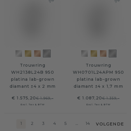
Trouwring
Trouwring
WH2138L24B 950
WH0701L24APM 950
platina lab-grown
platina lab-grown
diamant ±4 x 2 mm
diamant ±4 x 1,7 mm
€ 1.575,20
€ 1.087,20
€ 1.969,-
€ 1.359,-
Excl. Tax & BTW
Excl. Tax & BTW
VOLGENDE
1
2
3
4
5
…
14