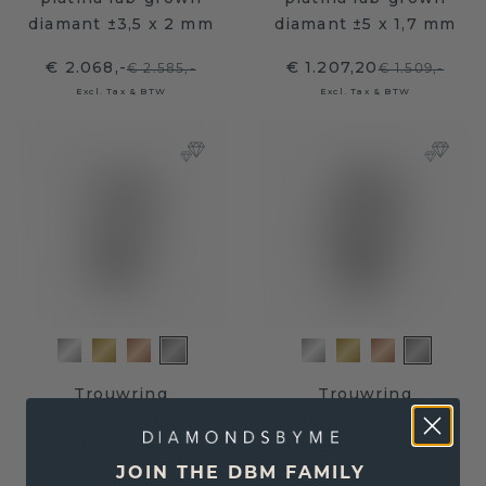
diamant ±3,5 x 2 mm
diamant ±5 x 1,7 mm
€ 2.068,-
€ 1.207,20
€ 2.585,-
€ 1.509,-
Excl. Tax & BTW
Excl. Tax & BTW
Trouwring
Trouwring
WH1103L25AP 950
WH2074L26D 950
platina lab-grown
platina lab-grown
diamant ±5 x 1,7 mm
diamant ±6 x 2,4 mm
JOIN THE DBM FAMILY