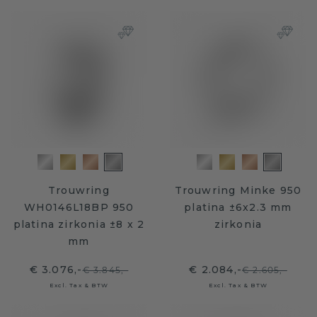
Trouwring
Trouwring Minke 950
WH0146L18BP 950
platina ±6x2.3 mm
platina zirkonia ±8 x 2
zirkonia
mm
€ 3.076,-
€ 2.084,-
€ 3.845,-
€ 2.605,-
Excl. Tax & BTW
Excl. Tax & BTW