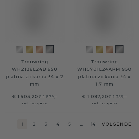
Trouwring
Trouwring
WH2138L24B 950
WH0701L24APM 950
platina zirkonia ±4 x 2
platina zirkonia ±4 x
mm
1,7 mm
€ 1.503,20
€ 1.087,20
€ 1.879,-
€ 1.359,-
Excl. Tax & BTW
Excl. Tax & BTW
1
2
3
4
5
…
14
VOLGENDE