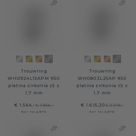
Trouwring
Trouwring
WH0924L15APM 950
WH0803L25AP 950
platina zirkonia ±5 x
platina zirkonia ±5 x
1,7 mm
1,7 mm
€ 1.564,-
€ 1.615,20
€ 1.955,-
€ 2.019,-
Excl. Tax & BTW
Excl. Tax & BTW