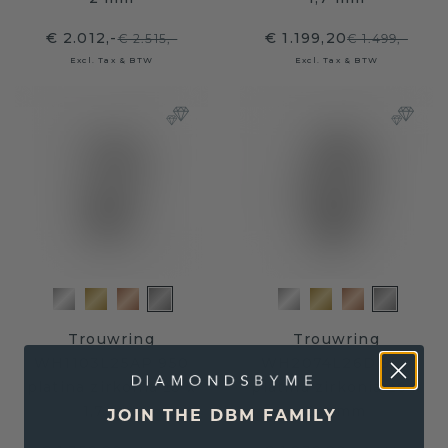
€ 2.012,-
€ 1.199,20
€ 2.515,-
€ 1.499,-
Excl. Tax & BTW
Excl. Tax & BTW
Trouwring
Trouwring
WH1103L25AP 950
WH2074L26D 950
platina zirkonia ±5 x
platina zirkonia ±6 x
1,7 mm
2,4 mm
JOIN THE DBM FAMILY