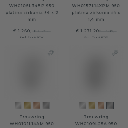
WH0105L34BP 950
WH0157L14XPM 950
platina zirkonia ±4 x 2
platina zirkonia ±4 x
mm
1,4 mm
€ 1.260,-
€ 1.271,20
€ 1.575,-
€ 1.589,-
Excl. Tax & BTW
Excl. Tax & BTW
Trouwring
Trouwring
WH0101L14AM 950
WH0109L25A 950