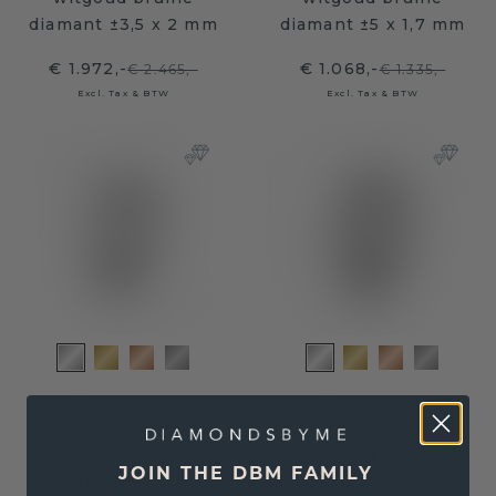
diamant ±3,5 x 2 mm
diamant ±5 x 1,7 mm
€ 1.972,-
€ 1.068,-
€ 2.465,-
€ 1.335,-
Excl. Tax & BTW
Excl. Tax & BTW
Trouwring
Trouwring
WH1103L25AP 585
WH2074L26D 585
witgoud bruine
witgoud bruine
JOIN THE DBM FAMILY
diamant ±5 x 1,7 mm
diamant ±6 x 2,4 mm