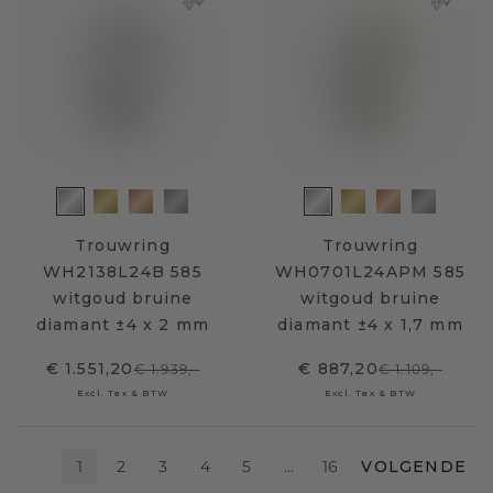
Trouwring
Trouwring
WH2138L24B 585
WH0701L24APM 585
witgoud bruine
witgoud bruine
diamant ±4 x 2 mm
diamant ±4 x 1,7 mm
€ 1.551,20
€ 887,20
€ 1.939,-
€ 1.109,-
Excl. Tax & BTW
Excl. Tax & BTW
1
2
3
4
5
…
16
VOLGENDE