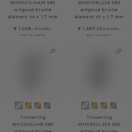
WH0101L14AM 585
WH0109L25A 585
witgoud bruine
witgoud bruine
diamant ±4 x 1,7 mm
diamant ±5 x 1,7 mm
€ 1.068,-
€ 1.687,20
€ 1.335,-
€ 2.109,-
Excl. Tax & BTW
Excl. Tax & BTW
Trouwring
Trouwring
WH2140L14B 585
WH0905L35X 585
witgoud bruine
witgoud bruine