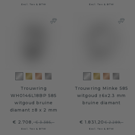
Excl. Tax & BTW
Excl. Tax & BTW
Trouwring
Trouwring Minke 585
WH0146L18BP 585
witgoud ±6x2.3 mm
witgoud bruine
bruine diamant
diamant ±8 x 2 mm
€ 2.708,-
€ 1.831,20
€ 3.385,-
€ 2.289,-
Excl. Tax & BTW
Excl. Tax & BTW