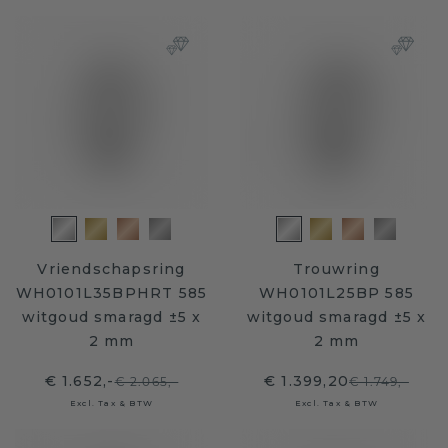
Vriendschapsring
Trouwring
WH0101L35BPHRT 585
WH0101L25BP 585
witgoud smaragd ±5 x
witgoud smaragd ±5 x
2 mm
2 mm
€ 1.652,-
€ 1.399,20
€ 2.065,-
€ 1.749,-
Excl. Tax & BTW
Excl. Tax & BTW