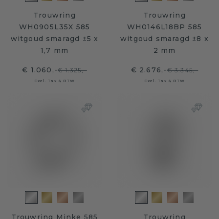
Trouwring
Trouwring
WH0905L35X 585
WH0146L18BP 585
witgoud smaragd ±5 x
witgoud smaragd ±8 x
1,7 mm
2 mm
€ 1.060,-
€ 2.676,-
€ 1.325,-
€ 3.345,-
Excl. Tax & BTW
Excl. Tax & BTW
Trouwring Minke 585
Trouwring