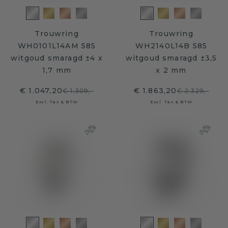
Trouwring
Trouwring
WH0101L14AM 585
WH2140L14B 585
witgoud smaragd ±4 x
witgoud smaragd ±3,5
1,7 mm
x 2 mm
€ 1.047,20
€ 1.863,20
€ 1.309,-
€ 2.329,-
Excl. Tax & BTW
Excl. Tax & BTW