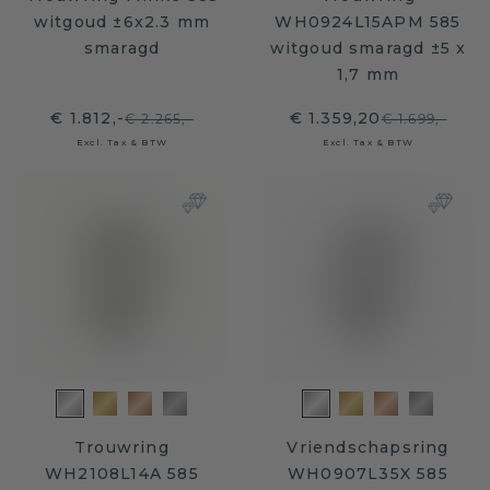
witgoud ±6x2.3 mm
WH0924L15APM 585
smaragd
witgoud smaragd ±5 x
1,7 mm
€ 1.812,-
€ 1.359,20
€ 2.265,-
€ 1.699,-
Excl. Tax & BTW
Excl. Tax & BTW
Trouwring
Vriendschapsring
WH2108L14A 585
WH0907L35X 585