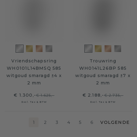
Vriendschapsring
Trouwring
WH0101L14BMSQ 585
WH0141L26BP 585
witgoud smaragd ±4 x
witgoud smaragd ±7 x
2 mm
2 mm
€ 1.300,-
€ 2.188,-
€ 1.625,-
€ 2.735,-
Excl. Tax & BTW
Excl. Tax & BTW
1
2
3
4
5
6
VOLGENDE