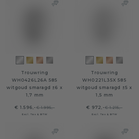
Trouwring
Trouwring
WH0426L26A 585
WH0221L35X 585
witgoud smaragd ±6 x
witgoud smaragd ±5 x
1,7 mm
1,5 mm
€ 1.596,-
€ 972,-
€ 1.995,-
€ 1.215,-
Excl. Tax & BTW
Excl. Tax & BTW