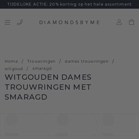
TIJDELIJKE ACTIE: 20% korting op het hele assortiment
/
/
/
Home
Trouwringen
dames trouwringen
/
smaragd
witgoud
WITGOUDEN DAMES
TROUWRINGEN MET
SMARAGD