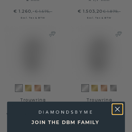
€ 1.260,-
€ 1.503,20
€ 1.575,-
€ 1.879,-
Excl. Tax & BTW
Excl. Tax & BTW
Trouwring
Trouwring
WH0114L25BP 585
WH0162L25A 585
witgoud smaragd ±5 x
witgoud smaragd ±5,5
2 mm
x 1,7 mm
JOIN THE DBM FAMILY