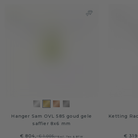
Hanger Sam OVL 585 goud gele
Ketting Rac
saffier 8x6 mm
€ 804,-
€ 319
€ 1.005,-
Excl. Tax & BTW