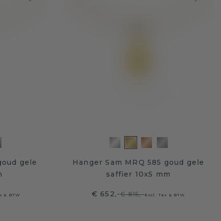
goud gele
Hanger Sam MRQ 585 goud gele
m
saffier 10x5 mm
€ 652,-
€ 815,-
ax & BTW
Excl. Tax & BTW