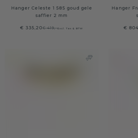
Hanger Celeste 1 585 goud gele
Hanger Fr
saffier 2 mm
€ 335,20
€ 804
€ 419,-
Excl. Tax & BTW