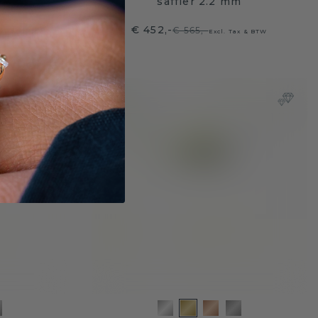
m
saffier 2.2 mm
€ 452,-
€ 565,-
Tax & BTW
Excl. Tax & BTW