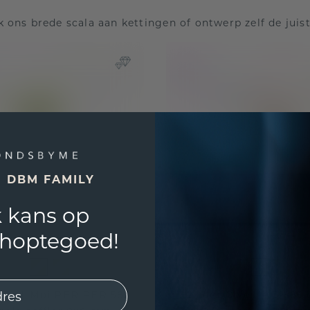
 ons brede scala aan kettingen of ontwerp zelf de juis
E DBM FAMILY
 kans op
shoptegoed!
oi et Moi PER PER 585
Hanger Celeste 3 585 