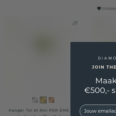
Ontdek
JOIN TH
Maak
€500,- 
EMail
Hanger Toi et Moi PER EME 585
Hanger T