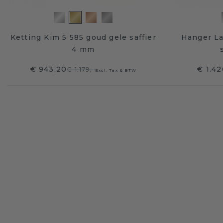
Ketting Kim 5 585 goud gele saffier
Hanger La
4 mm
€ 943,20
€ 1.42
€ 1.179,-
Excl. Tax & BTW