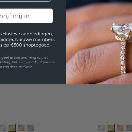
gele saffier 8x6 mm
saffier 2.5 m
9,20
€ 583,20
€ 1.499,-
€ 729,-
Excl. Tax & BTW
Excl. 
hrijf mij in
Gratis verzending en 30 dagen retourrecht
exclusieve aanbiedingen,
spiratie. Nieuwe members
s op €500 shoptegoed.
en, geef je toestemming tot het
keting.
Klik hie
r
voor de algemene
 van deze activatie