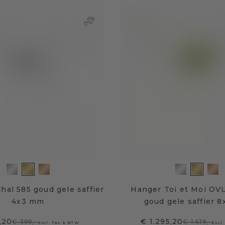
hal 585 goud gele saffier
Hanger Toi et Moi OV
4x3 mm
goud gele saffier 
,20
€ 1.295,20
€ 399,-
€ 1.619,-
Excl. Tax & BTW
Excl