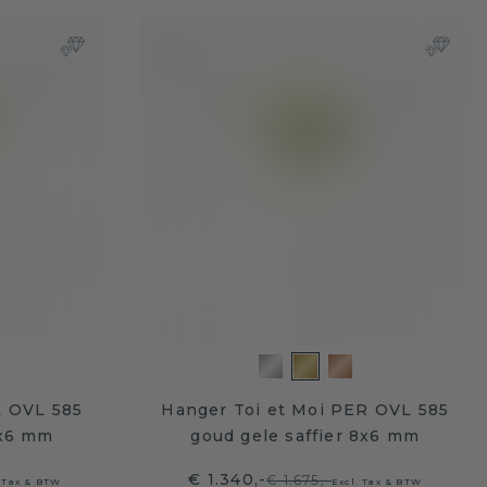
L OVL 585
Hanger Toi et Moi PER OVL 585
8x6 mm
goud gele saffier 8x6 mm
€ 1.340,-
€ 1.675,-
. Tax & BTW
Excl. Tax & BTW