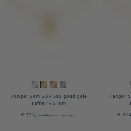
Hanger Sam SQR 585 goud gele
Hanger S
saffier 4.5 mm
€ 332,-
€ 804
€ 415,-
Excl. Tax & BTW