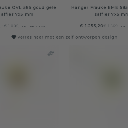
auke OVL 585 goud gele
Hanger Frauke EME 585
saffier 7x5 mm
saffier 7x5 m
,-
€ 1.255,20
€ 1.005,-
€ 1.569,-
Excl. Tax & BTW
Excl
Verras haar met een zelf ontworpen design