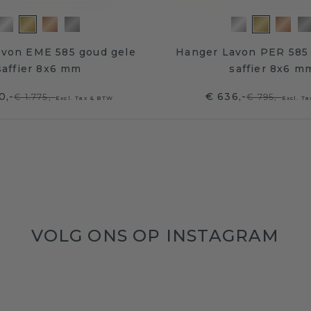
von EME 585 goud gele
Hanger Lavon PER 585 
saffier 8x6 mm
saffier 8x6 m
0,-
€ 636,-
€ 1.775,-
€ 795,-
Excl. Tax & BTW
Excl. T
VOLG ONS OP INSTAGRAM