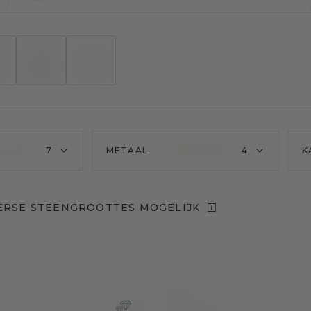
7
METAAL
4
K
ERSE STEENGROOTTES MOGELIJK