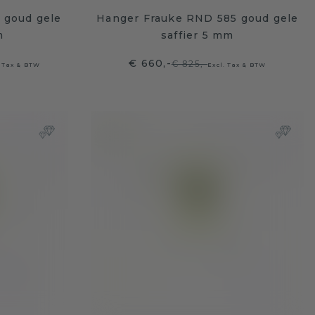
 goud gele
Hanger Frauke RND 585 goud gele
m
saffier 5 mm
€ 660,-
€ 825,-
. Tax & BTW
Excl. Tax & BTW