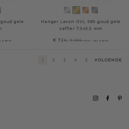
goud gele
Hanger Lavon OVL 585 goud gele
m
saffier 7,5x5,5 mm
€ 724,-
€ 905,-
ax & BTW
Excl. Tax & BTW
1
2
3
4
5
VOLGENDE