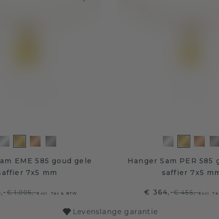
am EME 585 goud gele
Hanger Sam PER 585 
saffier 7x5 mm
saffier 7x5 m
,-
€ 364,-
€ 1.005,-
€ 455,-
Excl. Tax & BTW
Excl. T
Levenslange garantie