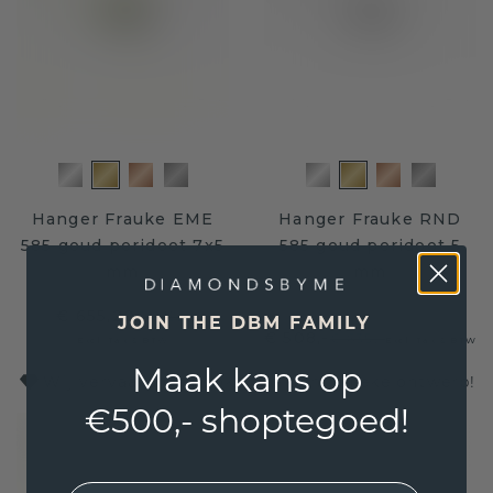
Hanger Frauke EME
Hanger Frauke RND
585 goud peridoot 7x5
585 goud peridoot 5
mm
mm
€ 655,20
€ 819,-
JOIN THE DBM FAMILY
€ 508,-
€ 635,-
Excl. Tax & BTW
Excl. Tax & BTW
Maak kans op
Wij vervaardigen ook uw eigen, unieke ontwerp!
€500,- shoptegoed!