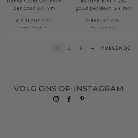
Hanger Judi 585 goud
Ketting Kim 7 585
peridoot 3.4 mm
goud peridoot 3.4 mm
€ 431,20
€ 852,-
€ 539,-
€ 1.065,-
Excl. Tax & BTW
Excl. Tax & BTW
1
2
3
4
VOLGENDE
VOLG ONS OP INSTAGRAM