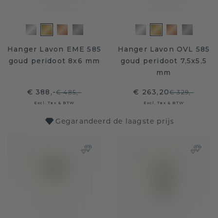
Hanger Lavon EME 585
Hanger Lavon OVL 585
goud peridoot 8x6 mm
goud peridoot 7,5x5,5
mm
€ 388,-
€ 263,20
€ 485,-
€ 329,-
Excl. Tax & BTW
Excl. Tax & BTW
Gegarandeerd de laagste prijs