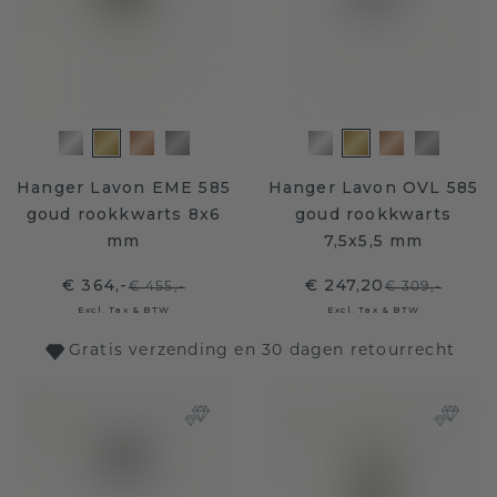
Hanger Lavon EME 585
Hanger Lavon OVL 585
goud rookkwarts 8x6
goud rookkwarts
mm
7,5x5,5 mm
€ 364,-
€ 247,20
€ 455,-
€ 309,-
Excl. Tax & BTW
Excl. Tax & BTW
Gratis verzending en 30 dagen retourrecht