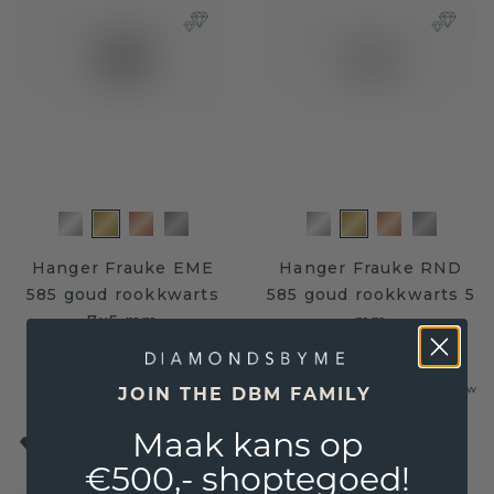
Hanger Frauke EME
Hanger Frauke RND
585 goud rookkwarts
585 goud rookkwarts 5
7x5 mm
mm
€ 647,20
€ 809,-
€ 508,-
€ 635,-
Excl. Tax & BTW
Excl. Tax & BTW
JOIN THE DBM FAMILY
Ontdek ons brede scala aan kettingen of
Maak kans op
ontwerp zelf de juiste hanger!
€500,- shoptegoed!