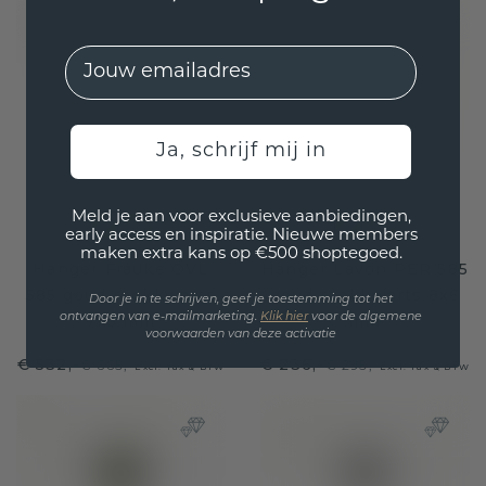
EMail
Ja, schrijf mij in
Meld je aan voor exclusieve aanbiedingen,
early access en inspiratie. Nieuwe members
maken extra kans op €500 shoptegoed.
Hanger Frauke OVL
Hanger Lavon PER 585
585 goud rookkwarts
goud rookkwarts 8x6
Door je in te schrijven, geef je toestemming tot het
ontvangen van e-mailmarketing.
Klik hie
r
voor de algemene
7x5 mm
mm
voorwaarden van deze activatie
€ 532,-
€ 236,-
€ 665,-
€ 295,-
Excl. Tax & BTW
Excl. Tax & BTW