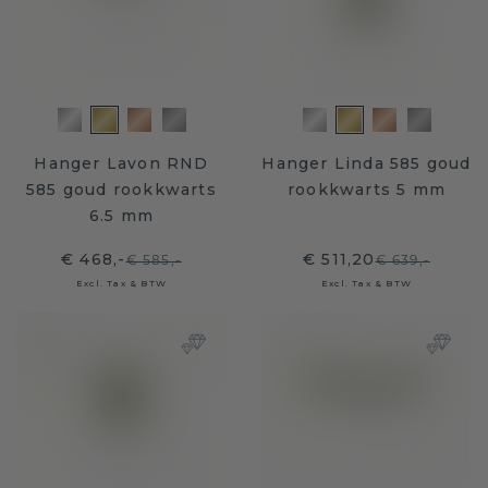
Hanger Lavon RND
Hanger Linda 585 goud
585 goud rookkwarts
rookkwarts 5 mm
6.5 mm
€ 468,-
€ 511,20
€ 585,-
€ 639,-
Excl. Tax & BTW
Excl. Tax & BTW