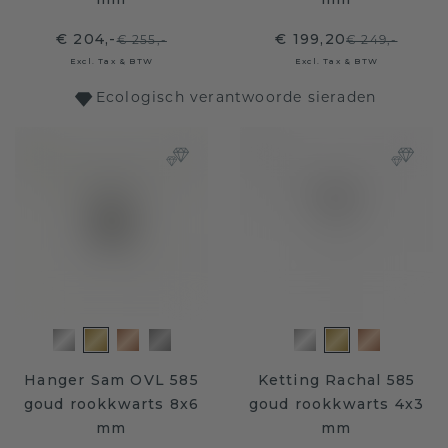
€ 204,-
€ 199,20
€ 255,-
€ 249,-
Excl. Tax & BTW
Excl. Tax & BTW
Ecologisch verantwoorde sieraden
Hanger Sam OVL 585
Ketting Rachal 585
goud rookkwarts 8x6
goud rookkwarts 4x3
mm
mm