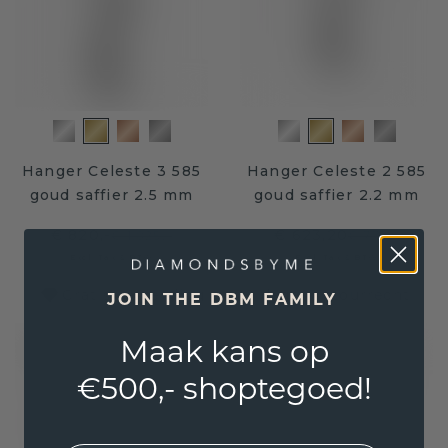
Hanger Celeste 3 585
Hanger Celeste 2 585
goud saffier 2.5 mm
goud saffier 2.2 mm
€ 820,-
€ 623,20
€ 1.025,-
€ 779,-
Excl. Tax & BTW
Excl. Tax & BTW
Gratis verzending en 30 dagen retourrecht
JOIN THE DBM FAMILY
Maak kans op
€500,- shoptegoed!