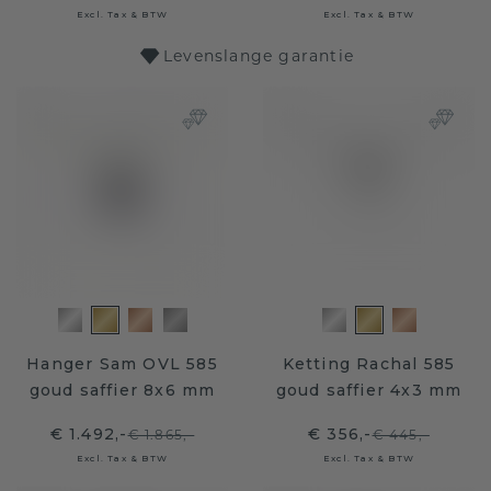
Excl. Tax & BTW
Excl. Tax & BTW
Levenslange garantie
Hanger Sam OVL 585
Ketting Rachal 585
goud saffier 8x6 mm
goud saffier 4x3 mm
€ 1.492,-
€ 356,-
€ 1.865,-
€ 445,-
Excl. Tax & BTW
Excl. Tax & BTW