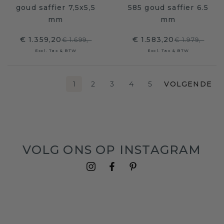
goud saffier 7,5x5,5
585 goud saffier 6.5
mm
mm
€ 1.359,20
€ 1.583,20
€ 1.699,-
€ 1.979,-
Excl. Tax & BTW
Excl. Tax & BTW
1
2
3
4
5
VOLGENDE
VOLG ONS OP INSTAGRAM