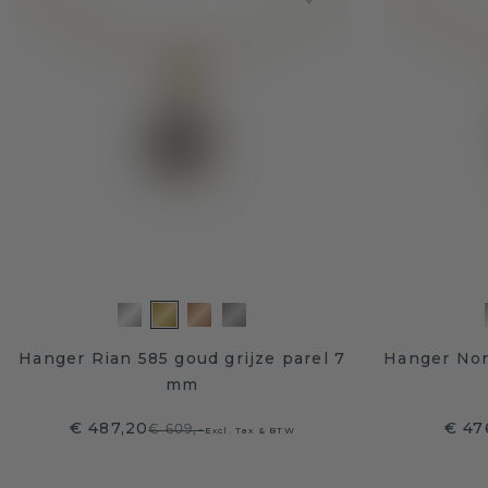
Hanger Rian 585 goud grijze parel 7
Hanger Nori
mm
€ 487,20
€ 47
€ 609,-
Excl. Tax & BTW