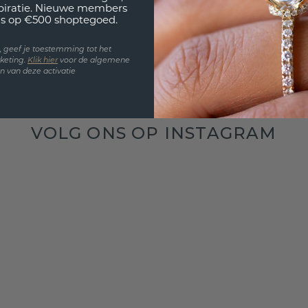
spiratie. Nieuwe members
s op €500 shoptegoed.
en, geef je toestemming tot het
keting.
Klik hie
r
voor de algemene
 van deze activatie
VOLG ONS OP INSTAGRAM