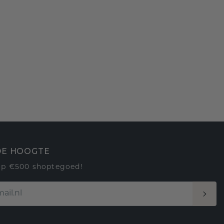
 DE HOOGTE
op €500 shoptegoed!