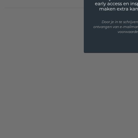
early access en in
maken extra kan
Door je in te schrijv
ontvangen van e-mailmar
voorwaarden