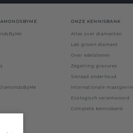
IAMONDSBYME
ONZE KENNISBANK
ondsByMe
Alles over diamanten
Lab grown diamant
Over edelstenen
ls
Zegelring gravures
Sieraad onderhoud
 DiamondsByMe
Internationale maatgevi
Ecologisch verantwoord
Complete kennisbank