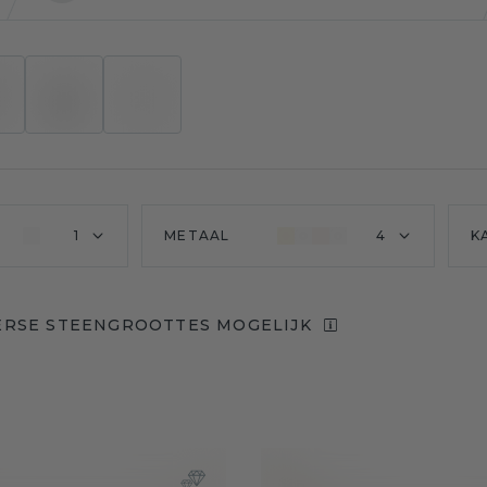
1
METAAL
4
K
ERSE STEENGROOTTES MOGELIJK