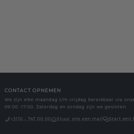
CONTACT OPNEMEN
We zijn elke maandag t/m vrijdag bereikbaar via onze
09:00 -17:00. Zaterdag en zondag zijn we gesloten.
+3110 - 747 00 00
Stuur ons een mail
Start een 