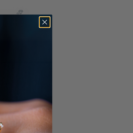
ud grijze
ax & BTW