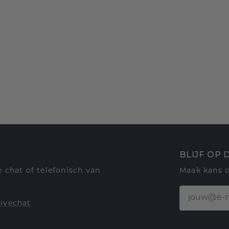
BLIJF OP
 chat of telefonisch van
Maak kans 
livechat