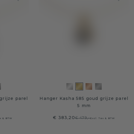
rijze parel
Hanger Kasha 585 goud grijze parel
5 mm
€ 383,20
€ 479,-
ax & BTW
Excl. Tax & BTW