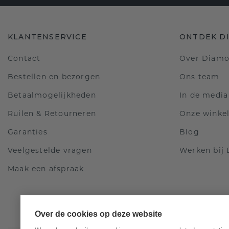
KLANTENSERVICE
ONTDEK D
Contact
Over Diam
Bestellen en bezorgen
Ons team
Betaalmogelijkheden
In de media
Ruilen & Retourneren
Onze winke
Garanties
Blog
Veelgestelde vragen
Werken bij
Maak een afspraak
Over de cookies op deze website