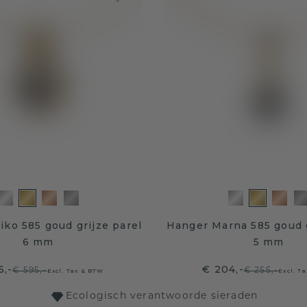
ko 585 goud grijze parel
Hanger Marna 585 goud g
6 mm
5 mm
6,-
€ 204,-
€ 595,-
€ 255,-
Excl. Tax & BTW
Excl. T
Ecologisch verantwoorde sieraden