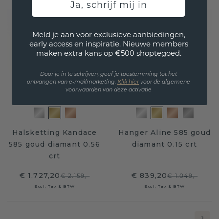
Ja, schrijf mij in
Meld je aan voor exclusieve aanbiedingen,
early access en inspiratie. Nieuwe members
maken extra kans op €500 shoptegoed.
Door je in te schrijven, geef je toestemming tot het
ontvangen van e-mailmarketing.
Klik hie
r
voor de algemene
voorwaarden van deze activatie
Halsketting Kandace
Hanger Aline 585 goud
585 goud diamant 0.56
diamant 0.15 crt
crt
€ 1.727,20
€ 839,20
€ 2.159,-
€ 1.049,-
Excl. Tax & BTW
Excl. Tax & BTW