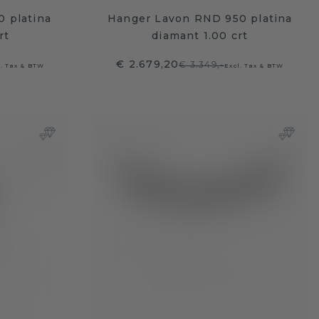
 platina
Hanger Lavon RND 950 platina
rt
diamant 1.00 crt
€ 2.679,20
€ 3.349,-
l. Tax & BTW
Excl. Tax & BTW