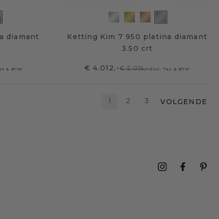
na diamant
Ketting Kim 7 950 platina diamant
3.50 crt
€ 4.012,-
€ 5.015,-
Tax & BTW
Excl. Tax & BTW
VOLGENDE
1
2
3