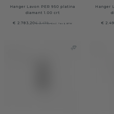
Hanger Lavon PER 950 platina
Hanger 
diamant 1.00 crt
d
€ 2.783,20
€ 2.49
€ 3.479,-
Excl. Tax & BTW