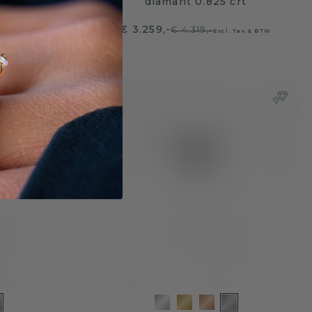
crt
diamant 0.825 crt
€ 3.259,-
€ 4.319,-
 Tax & BTW
Excl. Tax & BTW