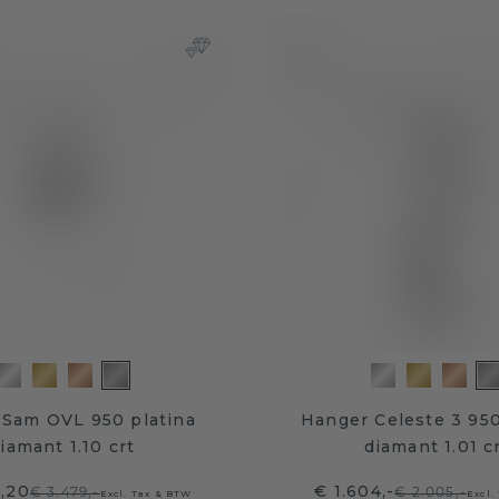
 Sam OVL 950 platina
Hanger Celeste 3 950
iamant 1.10 crt
diamant 1.01 c
3,20
€ 1.604,-
€ 3.479,-
€ 2.005,-
Excl. Tax & BTW
Excl.