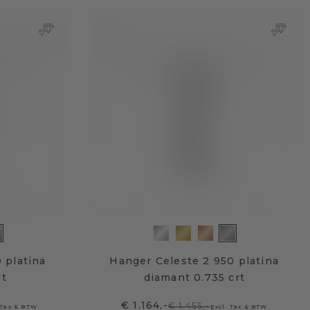
 platina
Hanger Celeste 2 950 platina
rt
diamant 0.735 crt
€ 1.164,-
€ 1.455,-
 Tax & BTW
Excl. Tax & BTW