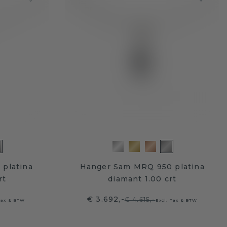
platina
Hanger Sam MRQ 950 platina
rt
diamant 1.00 crt
€ 3.692,-
€ 4.615,-
Tax & BTW
Excl. Tax & BTW