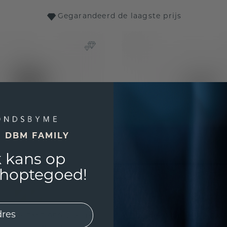
Gegarandeerd de laagste prijs
E DBM FAMILY
 kans op
shoptegoed!
rauke EME 950 platina
Hanger Frauke RND 95