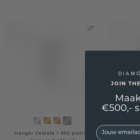
JOIN TH
Maak
€500,- 
EMail
Hanger Celeste 1 950 platina
Hanger F