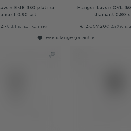
Lavon EME 950 platina
Hanger Lavon OVL 950
iamant 0.90 crt
diamant 0.80 c
2,-
€ 2.007,20
€ 3.115,-
€ 2.509,-
Excl. Tax & BTW
Exc
Levenslange garantie