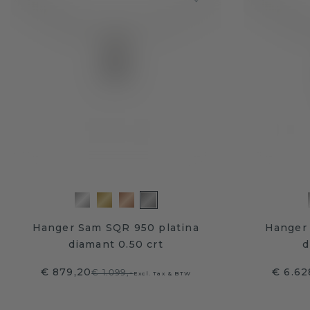
Hanger Sam SQR 950 platina
Hanger 
diamant 0.50 crt
d
€ 879,20
€ 6.62
€ 1.099,-
Excl. Tax & BTW