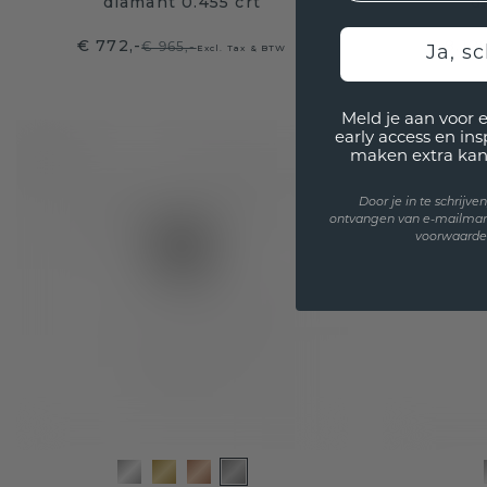
diamant 0.455 crt
d
€ 772,-
€ 8.129
€ 965,-
Excl. Tax & BTW
Ja, sc
Meld je aan voor 
early access en in
maken extra kan
Door je in te schrijv
ontvangen van e-mailmar
voorwaarden