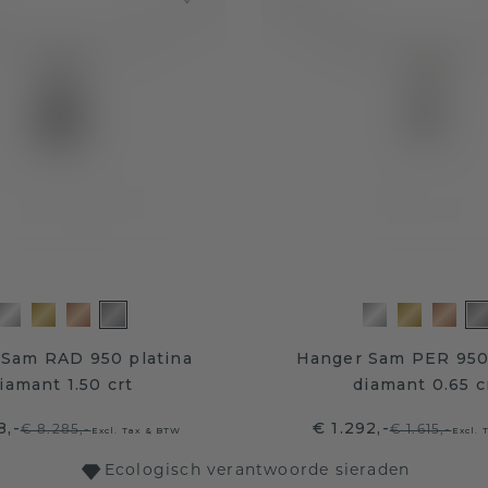
Sam RAD 950 platina
Hanger Sam PER 950 
iamant 1.50 crt
diamant 0.65 c
8,-
€ 1.292,-
€ 8.285,-
€ 1.615,-
Excl. Tax & BTW
Excl. 
Ecologisch verantwoorde sieraden