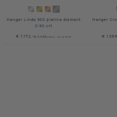
Hanger Linda 950 platina diamant
Hanger Cro
0.90 crt
€ 1.172,-
€ 1.59
€ 1.465,-
Excl. Tax & BTW