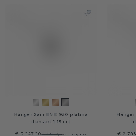
Hanger Sam EME 950 platina
Hanger
diamant 1.15 crt
d
€ 3.247,20
€ 2.78
€ 4.059,-
Excl. Tax & BTW