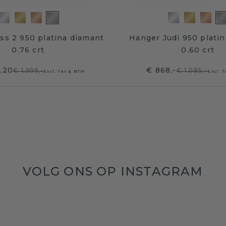
ss 2 950 platina diamant
Hanger Judi 950 plati
0.76 crt
0.60 crt
9,20
€ 868,-
€ 1.999,-
€ 1.085,-
Excl. Tax & BTW
Excl. 
VOLG ONS OP INSTAGRAM