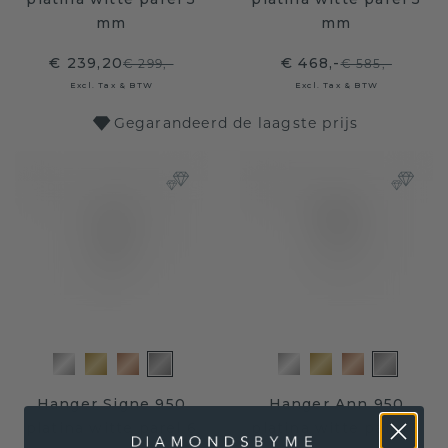
mm
mm
€ 239,20
€ 468,-
€ 299,-
€ 585,-
Excl. Tax & BTW
Excl. Tax & BTW
Gegarandeerd de laagste prijs
Hanger Signe 950
Hanger Ann 950
platina witte parel 6
platina witte parel 5