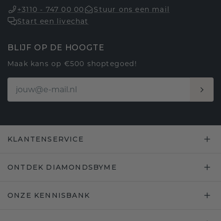
+3110 - 747 00 00
Stuur ons een mail
Start een livechat
BLIJF OP DE HOOGTE
Maak kans op €500 shoptegoed!
KLANTENSERVICE
ONTDEK DIAMONDSBYME
ONZE KENNISBANK