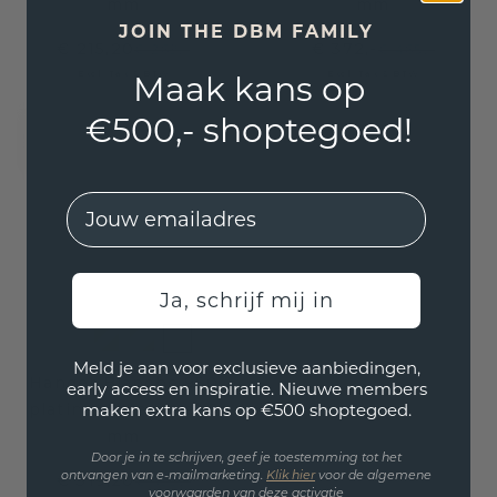
mm
mm
JOIN THE DBM FAMILY
€ 215,20
€ 372,-
€ 269,-
€ 465,-
Excl. Tax & BTW
Excl. Tax & BTW
Maak kans op
€500,- shoptegoed!
EMail
Ja, schrijf mij in
Meld je aan voor exclusieve aanbiedingen,
Hanger Blanche 950
early access en inspiratie. Nieuwe members
platina witte parel 6
maken extra kans op €500 shoptegoed.
mm
Door je in te schrijven, geef je toestemming tot het
€ 319,20
ontvangen van e-mailmarketing.
Klik hie
r
voor de algemene
€ 399,-
voorwaarden van deze activatie