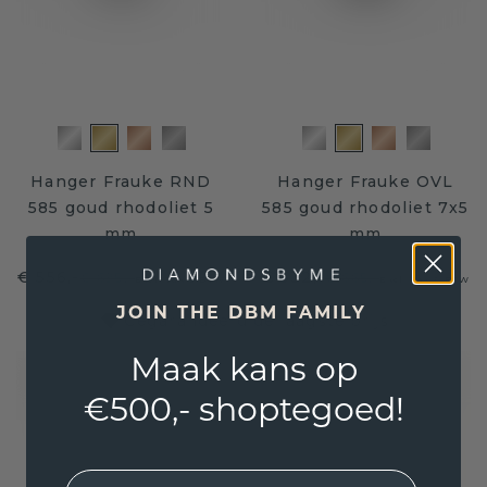
Hanger Frauke RND
Hanger Frauke OVL
585 goud rhodoliet 5
585 goud rhodoliet 7x5
mm
mm
€ 556,-
€ 532,-
€ 695,-
€ 665,-
Excl. Tax & BTW
Excl. Tax & BTW
JOIN THE DBM FAMILY
Gegarandeerd de laagste prijs
Maak kans op
€500,- shoptegoed!
EMail