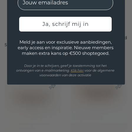
Ja, schrijf mij in
Hanger Frauke EME
Hanger Linda 585 goud
Meld je aan voor exclusieve aanbiedingen,
585 goud rhodoliet 7x5
rhodoliet 5 mm
early access en inspiratie. Nieuwe members
mm
maken extra kans op €500 shoptegoed.
€ 663,20
€ 567,20
€ 829,-
€ 709,-
Door je in te schrijven, geef je toestemming tot het
Excl. Tax & BTW
Excl. Tax & BTW
ontvangen van e-mailmarketing.
Klik hie
r
voor de algemene
voorwaarden van deze activatie