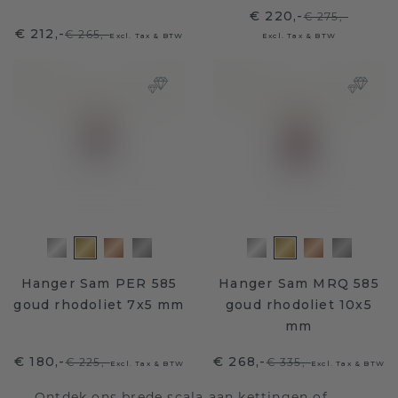
€ 220,-
€ 275,-
€ 212,-
€ 265,-
Excl. Tax & BTW
Excl. Tax & BTW
Hanger Sam PER 585
Hanger Sam MRQ 585
goud rhodoliet 7x5 mm
goud rhodoliet 10x5
mm
€ 180,-
€ 268,-
€ 225,-
€ 335,-
Excl. Tax & BTW
Excl. Tax & BTW
Ontdek ons brede scala aan kettingen of