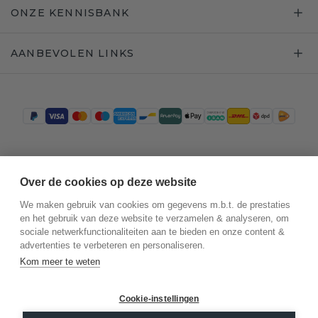
ONZE KENNISBANK
AANBEVOLEN LINKS
Trustpilot
Over de cookies op deze website
We maken gebruik van cookies om gegevens m.b.t. de prestaties
en het gebruik van deze website te verzamelen & analyseren, om
sociale netwerkfunctionaliteiten aan te bieden en onze content &
advertenties te verbeteren en personaliseren.
Kom meer te weten
Cookie-instellingen
©
2026
.
DiamondsByMe