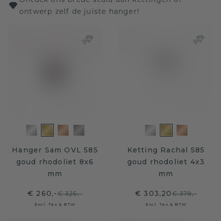
ontwerp zelf de juiste hanger!
Hanger Sam OVL 585
Ketting Rachal 585
goud rhodoliet 8x6
goud rhodoliet 4x3
mm
mm
€ 260,-
€ 303,20
€ 325,-
€ 379,-
Excl. Tax & BTW
Excl. Tax & BTW