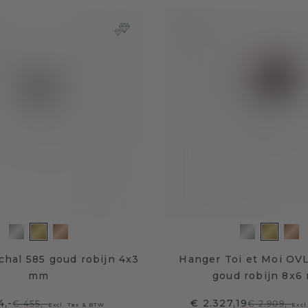
chal 585 goud robijn 4x3
Hanger Toi et Moi OV
mm
goud robijn 8x6
4,-
€ 2.327,19
€ 455,-
€ 2.909,-
Excl. Tax & BTW
Excl