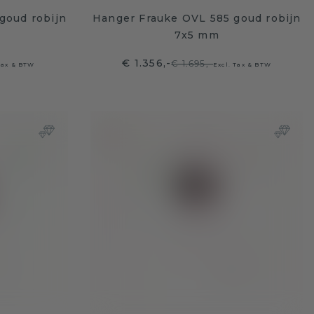
goud robijn
Hanger Frauke OVL 585 goud robijn
7x5 mm
€ 1.356,-
€ 1.695,-
Tax & BTW
Excl. Tax & BTW