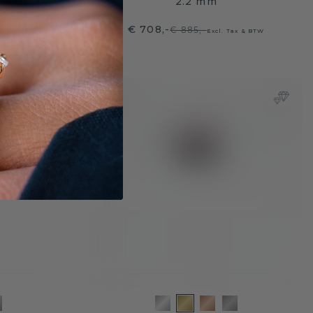
2.2 mm
€ 708,-
€ 885,-
 Tax & BTW
Excl. Tax & BTW