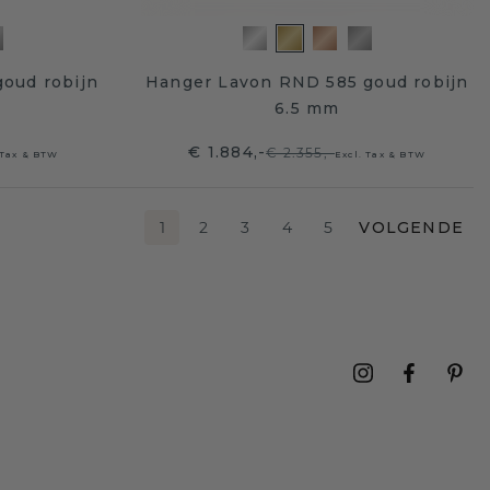
oud robijn
Hanger Lavon RND 585 goud robijn
6.5 mm
€ 1.884,-
€ 2.355,-
 Tax & BTW
Excl. Tax & BTW
1
2
3
4
5
VOLGENDE