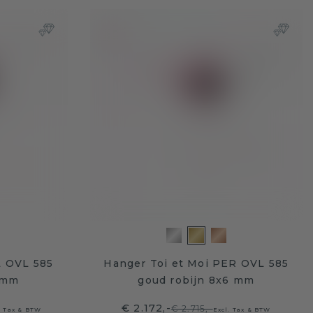
L OVL 585
Hanger Toi et Moi PER OVL 585
 mm
goud robijn 8x6 mm
€ 2.172,-
€ 2.715,-
. Tax & BTW
Excl. Tax & BTW