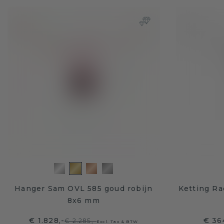
Hanger Sam OVL 585 goud robijn
Ketting Ra
8x6 mm
€ 1.828,-
€ 36
€ 2.285,-
Excl. Tax & BTW