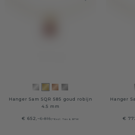
Hanger Sam SQR 585 goud robijn
Hanger S
4.5 mm
€ 652,-
€ 77
€ 815,-
Excl. Tax & BTW