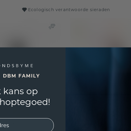
Ecologisch verantwoorde sieraden
E DBM FAMILY
 kans op
shoptegoed!
oi et Moi PER PER 585
Hanger Celeste 3 585 g