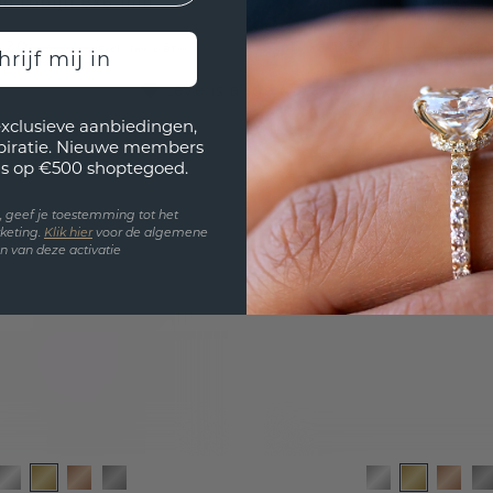
ud robijn 8x6 mm
2.5 mm
1,20
€ 935,20
€ 2.539,-
€ 1.169,-
Excl. Tax & BTW
Excl.
hrijf mij in
Levenslange garantie
exclusieve aanbiedingen,
spiratie. Nieuwe members
s op €500 shoptegoed.
en, geef je toestemming tot het
keting.
Klik hie
r
voor de algemene
 van deze activatie