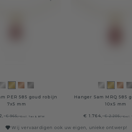
am PER 585 goud robijn
Hanger Sam MRQ 585 g
7x5 mm
10x5 mm
2,-
€ 1.764,-
€ 965,-
€ 2.205,-
Excl. Tax & BTW
Excl.
Wij vervaardigen ook uw eigen, unieke ontwerp!