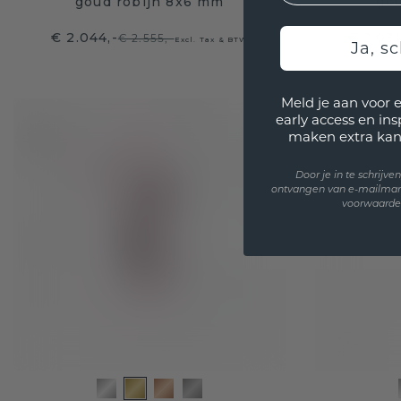
goud robijn 8x6 mm
go
€ 2.044,-
€ 2.03
€ 2.555,-
Excl. Tax & BTW
Ja, sc
Meld je aan voor 
early access en in
maken extra kan
Door je in te schrijv
ontvangen van e-mailmar
voorwaarden