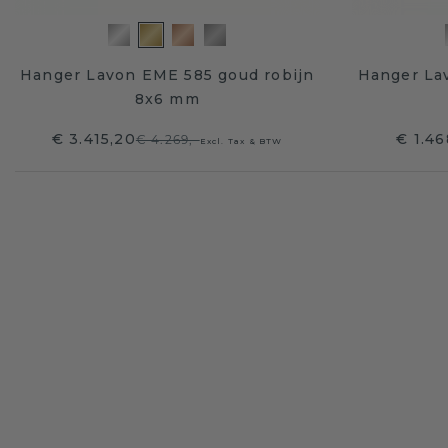
Hanger Lavon EME 585 goud robijn
Hanger La
8x6 mm
€ 3.415,20
€ 1.46
€ 4.269,-
Excl. Tax & BTW