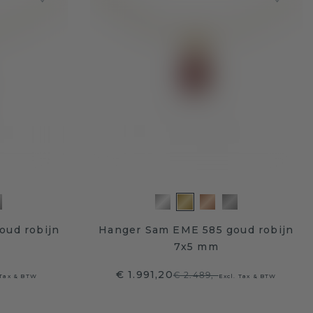
oud robijn
Hanger Sam EME 585 goud robijn
7x5 mm
€ 1.991,20
€ 2.489,-
 Tax & BTW
Excl. Tax & BTW