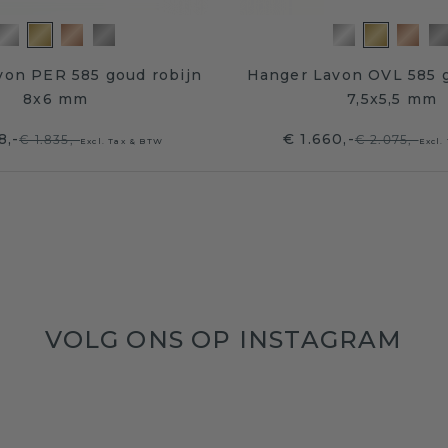
von PER 585 goud robijn
Hanger Lavon OVL 585 g
8x6 mm
7,5x5,5 mm
8,-
€ 1.660,-
€ 1.835,-
€ 2.075,-
Excl. Tax & BTW
Excl.
VOLG ONS OP INSTAGRAM