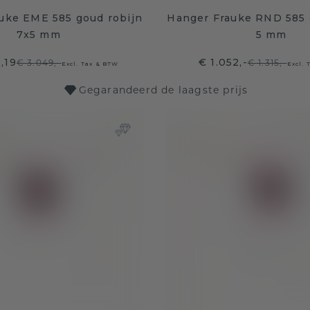
uke EME 585 goud robijn
Hanger Frauke RND 585 
7x5 mm
5 mm
,19
€ 1.052,-
€ 3.049,-
€ 1.315,-
Excl. Tax & BTW
Excl. 
Gegarandeerd de laagste prijs