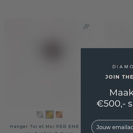
JOIN TH
Maak
€500,- 
EMail
Hanger Toi et Moi PER EME 585
Hanger T