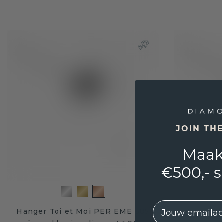
JOIN TH
Maak
€500,- 
EMail
Hanger Toi et Moi PER EME 585
Hanger T