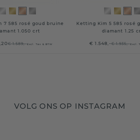
m 7 585 rosé goud bruine
Ketting Kim 5 585 rosé 
iamant 1.050 crt
diamant 1.25 c
1,20
€ 1.548,-
€ 1.589,-
€ 1.935,-
Excl. Tax & BTW
Excl.
VOLG ONS OP INSTAGRAM