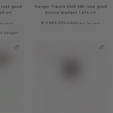
 rosé goud
Hanger Frauke EME 585 rosé goud
25 crt
bruine diamant 1.475 crt
€ 3.863,20
€ 4.829,-
 Tax & BTW
Excl. Tax & BTW
te hanger!