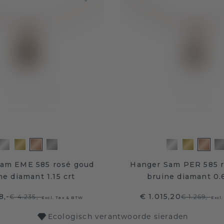
am EME 585 rosé goud
Hanger Sam PER 585 
ne diamant 1.15 crt
bruine diamant 0.6
8,-
€ 1.015,20
€ 4.235,-
€ 1.269,-
Excl. Tax & BTW
Excl
Ecologisch verantwoorde sieraden