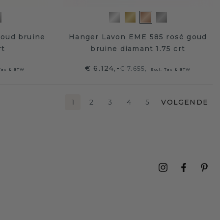
goud bruine
Hanger Lavon EME 585 rosé goud
rt
bruine diamant 1.75 crt
€ 6.124,-
€ 7.655,-
 Tax & BTW
Excl. Tax & BTW
1
2
3
4
5
VOLGENDE