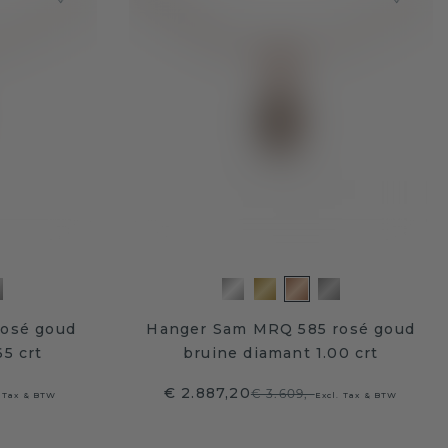
rosé goud
Hanger Sam MRQ 585 rosé goud
5 crt
bruine diamant 1.00 crt
€ 2.887,20
€ 3.609,-
. Tax & BTW
Excl. Tax & BTW