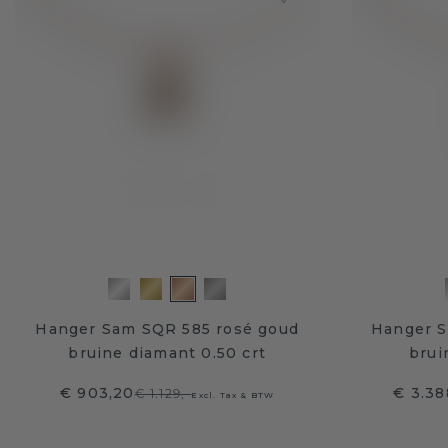
Hanger Sam SQR 585 rosé goud
Hanger S
bruine diamant 0.50 crt
brui
€ 903,20
€ 3.38
€ 1.129,-
Excl. Tax & BTW