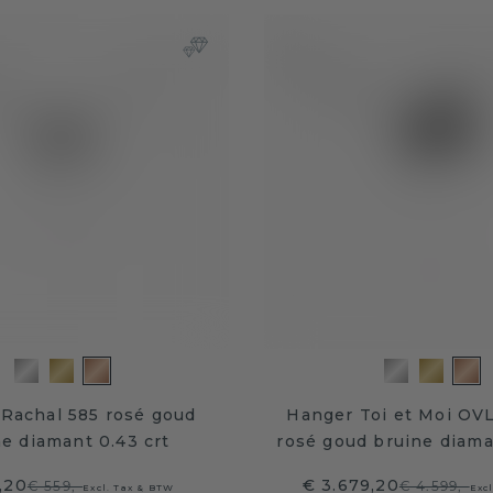
 Rachal 585 rosé goud
Hanger Toi et Moi OV
e diamant 0.43 crt
rosé goud bruine diaman
,20
€ 3.679,20
€ 559,-
€ 4.599,-
Excl. Tax & BTW
Exc