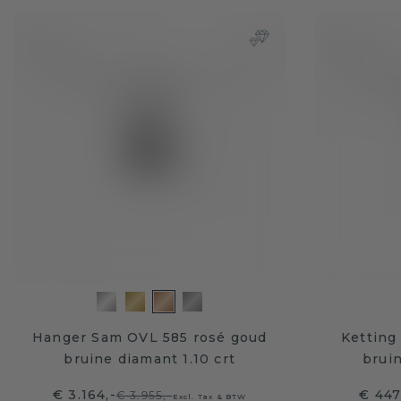
Hanger Sam OVL 585 rosé goud
Ketting
bruine diamant 1.10 crt
bruin
€ 3.164,-
€ 447
€ 3.955,-
Excl. Tax & BTW