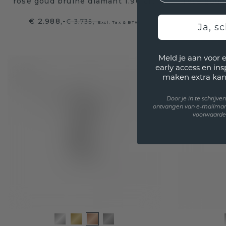
rosé goud bruine diamant 1.90 crt
rosé goud
€ 2.988,-
€ 2.94
€ 3.735,-
Excl. Tax & BTW
Ja, sc
Meld je aan voor 
early access en in
maken extra kan
Door je in te schrijv
ontvangen van e-mailmar
voorwaarden