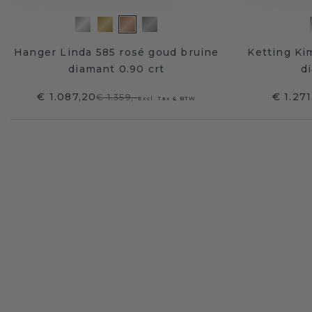
Hanger Linda 585 rosé goud bruine
Ketting Ki
diamant 0.90 crt
d
€ 1.087,20
€ 1.27
€ 1.359,-
Excl. Tax & BTW