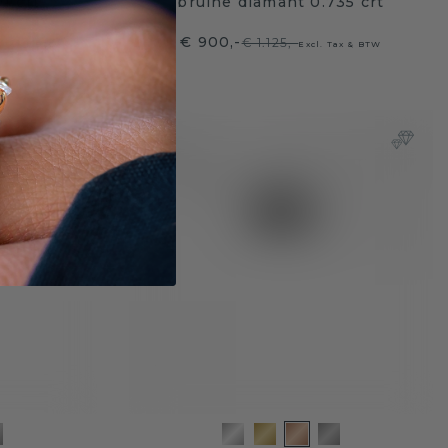
1 crt
bruine diamant 0.735 crt
€ 900,-
€ 1.125,-
. Tax & BTW
Excl. Tax & BTW