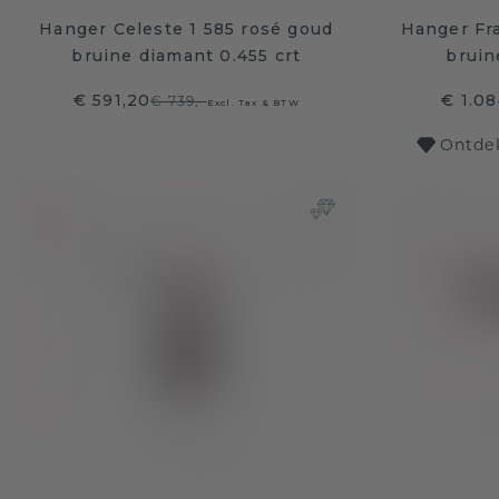
Hanger Celeste 1 585 rosé goud
Hanger Fr
bruine diamant 0.455 crt
bruin
€ 591,20
€ 1.08
€ 739,-
Excl. Tax & BTW
Ontdek