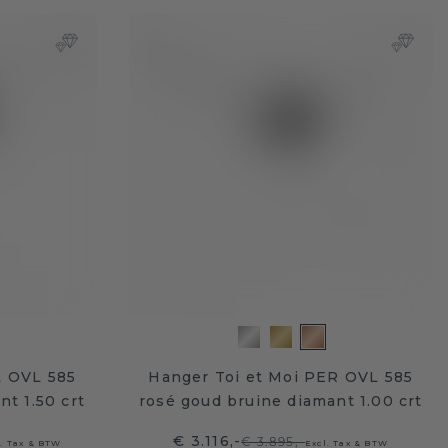
L OVL 585
Hanger Toi et Moi PER OVL 585
t 1.50 crt
rosé goud bruine diamant 1.00 crt
€ 3.116,-
€ 3.895,-
l. Tax & BTW
Excl. Tax & BTW