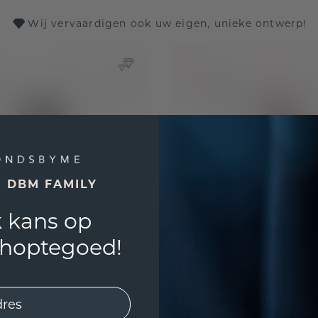
Wij vervaardigen ook uw eigen, unieke ontwerp!
E DBM FAMILY
 kans op
shoptegoed!
oi et Moi PER PER 585
Hanger Celeste 3 585 