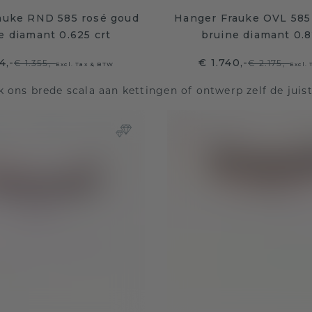
auke RND 585 rosé goud
Hanger Frauke OVL 585
e diamant 0.625 crt
bruine diamant 0.8
4,-
€ 1.740,-
€ 1.355,-
€ 2.175,-
Excl. Tax & BTW
Excl.
 ons brede scala aan kettingen of ontwerp zelf de juis