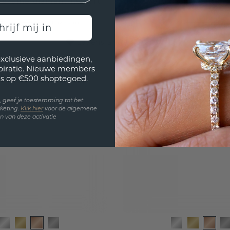
 bruine diamant 1.65 crt
bruine diamant 1.0
8,-
€ 1.239,20
€ 3.685,-
€ 1.549,-
Excl. Tax & BTW
Excl
hrijf mij in
Levenslange garantie
exclusieve aanbiedingen,
spiratie. Nieuwe members
s op €500 shoptegoed.
en, geef je toestemming tot het
keting.
Klik hie
r
voor de algemene
 van deze activatie