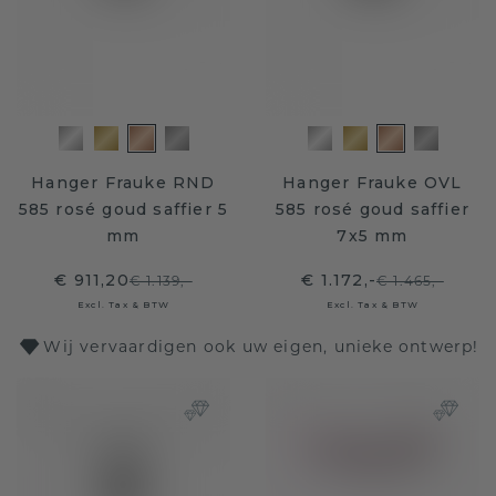
Hanger Frauke RND
Hanger Frauke OVL
585 rosé goud saffier 5
585 rosé goud saffier
mm
7x5 mm
€ 911,20
€ 1.172,-
€ 1.139,-
€ 1.465,-
Excl. Tax & BTW
Excl. Tax & BTW
Wij vervaardigen ook uw eigen, unieke ontwerp!