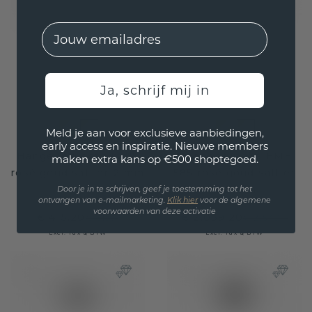
EMail
Ja, schrijf mij in
Meld je aan voor exclusieve aanbiedingen,
early access en inspiratie. Nieuwe members
Hanger Celeste 1 585
Hanger Frauke EME
maken extra kans op €500 shoptegoed.
rosé goud saffier 2 mm
585 rosé goud saffier
7x5 mm
Door je in te schrijven, geef je toestemming tot het
ontvangen van e-mailmarketing.
Klik hie
r
voor de algemene
voorwaarden van deze activatie
€ 415,20
€ 2.039,20
€ 519,-
€ 2.549,-
Excl. Tax & BTW
Excl. Tax & BTW