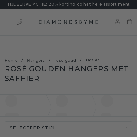
TIJDELIJKE ACTIE: 20% korting op het hele assortiment
/
/
/
saffier
Home
Hangers
rosé goud
ROSÉ GOUDEN HANGERS MET
SAFFIER
SELECTEER STIJL