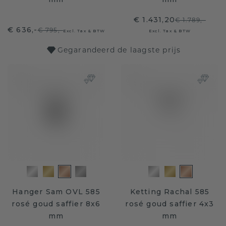
€ 1.431,20
€ 1.789,-
€ 636,-
€ 795,-
Excl. Tax & BTW
Excl. Tax & BTW
Gegarandeerd de laagste prijs
Hanger Sam OVL 585
Ketting Rachal 585
rosé goud saffier 8x6
rosé goud saffier 4x3
mm
mm