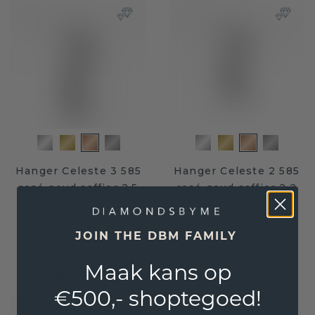
Hanger Celeste 3 585
Hanger Celeste 2 585
rosé goud saffier 2.5
rosé goud saffier 2.2
mm
mm
€ 812,-
€ 615,20
€ 1.015,-
€ 769,-
JOIN THE DBM FAMILY
Excl. Tax & BTW
Excl. Tax & BTW
Maak kans op
Ecologisch verantwoorde sieraden
€500,- shoptegoed!