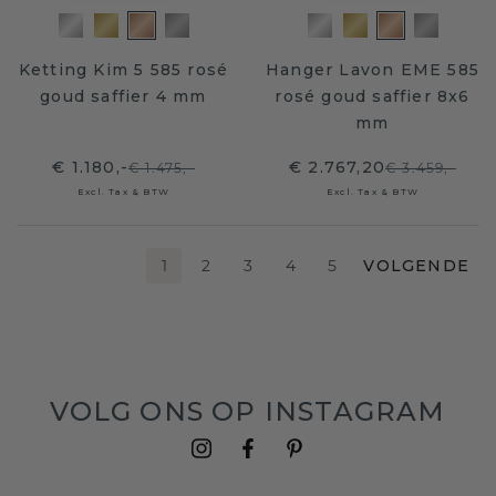
Ketting Kim 5 585 rosé
Hanger Lavon EME 585
goud saffier 4 mm
rosé goud saffier 8x6
mm
€ 1.180,-
€ 2.767,20
€ 1.475,-
€ 3.459,-
Excl. Tax & BTW
Excl. Tax & BTW
1
2
3
4
5
VOLGENDE
VOLG ONS OP INSTAGRAM