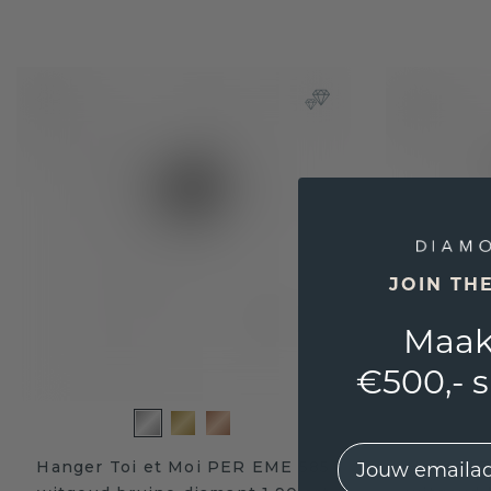
JOIN TH
Maak
€500,- 
EMail
Hanger Toi et Moi PER EME 585
Hanger T