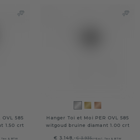
L OVL 585
Hanger Toi et Moi PER OVL 585
t 1.50 crt
witgoud bruine diamant 1.00 crt
€ 3.148,-
€ 3.935,-
. Tax & BTW
Excl. Tax & BTW