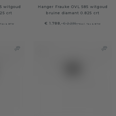
5 witgoud
Hanger Frauke OVL 585 witgoud
25 crt
bruine diamant 0.825 crt
€ 1.788,-
€ 2.235,-
 Tax & BTW
Excl. Tax & BTW