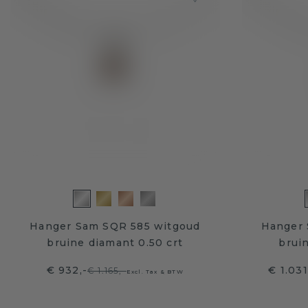
Hanger Sam SQR 585 witgoud
Hanger 
bruine diamant 0.50 crt
brui
€ 932,-
€ 1.03
€ 1.165,-
Excl. Tax & BTW