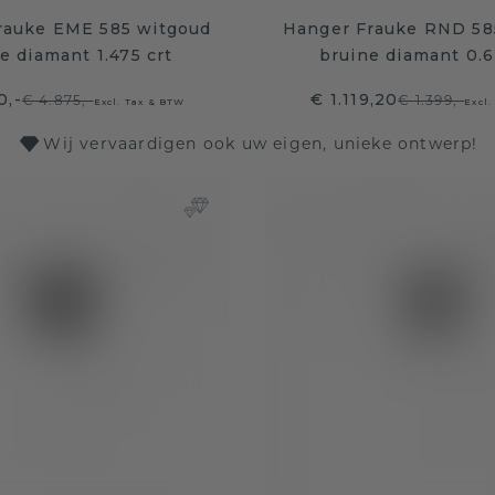
rauke EME 585 witgoud
Hanger Frauke RND 58
e diamant 1.475 crt
bruine diamant 0.6
0,-
€ 1.119,20
€ 4.875,-
€ 1.399,-
Excl. Tax & BTW
Excl.
Wij vervaardigen ook uw eigen, unieke ontwerp!