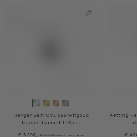
Hanger Sam OVL 585 witgoud
Ketting Ra
bruine diamant 1.10 crt
d
€ 3.196,-
€ 46
€ 3.995,-
Excl. Tax & BTW