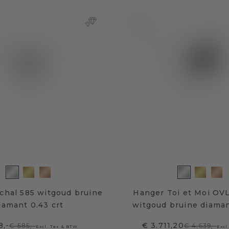
chal 585 witgoud bruine
Hanger Toi et Moi OV
iamant 0.43 crt
witgoud bruine diaman
8,-
€ 3.711,20
€ 585,-
€ 4.639,-
Excl. Tax & BTW
Excl