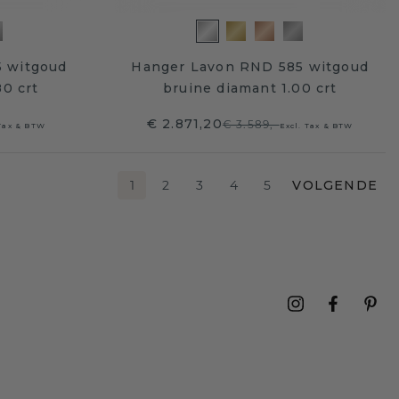
5 witgoud
Hanger Lavon RND 585 witgoud
80 crt
bruine diamant 1.00 crt
€ 2.871,20
€ 3.589,-
 Tax & BTW
Excl. Tax & BTW
1
2
3
4
5
VOLGENDE