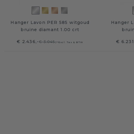
Hanger Lavon PER 585 witgoud
Hanger L
bruine diamant 1.00 crt
brui
€ 2.436,-
€ 6.231
€ 3.045,-
Excl. Tax & BTW