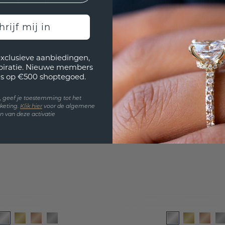
bruine diamant 1.65 crt
bruine diamant 1.0
2,-
€ 1.303,20
€ 3.765,-
€ 1.629,-
Excl. Tax & BTW
Excl
hrijf mij in
 ons brede scala aan kettingen of ontwerp zelf de juis
exclusieve aanbiedingen,
spiratie. Nieuwe members
s op €500 shoptegoed.
en, geef je toestemming tot het
keting.
Klik hie
r
voor de algemene
 van deze activatie