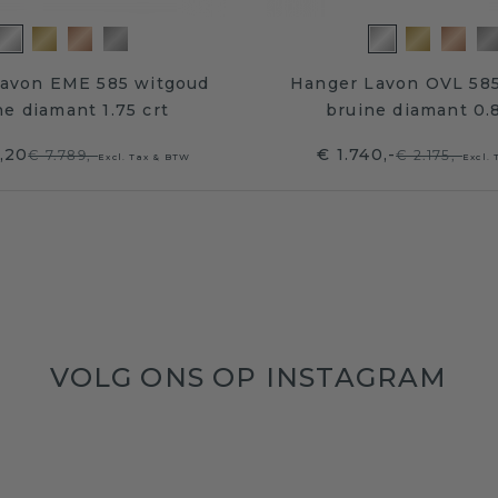
avon EME 585 witgoud
Hanger Lavon OVL 58
ne diamant 1.75 crt
bruine diamant 0.
,20
€ 1.740,-
€ 7.789,-
€ 2.175,-
Excl. Tax & BTW
Excl.
VOLG ONS OP INSTAGRAM