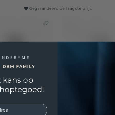
Gegarandeerd de laagste prijs
E DBM FAMILY
 kans op
shoptegoed!
oi et Moi PER PER 585
Hanger Celeste 3 585