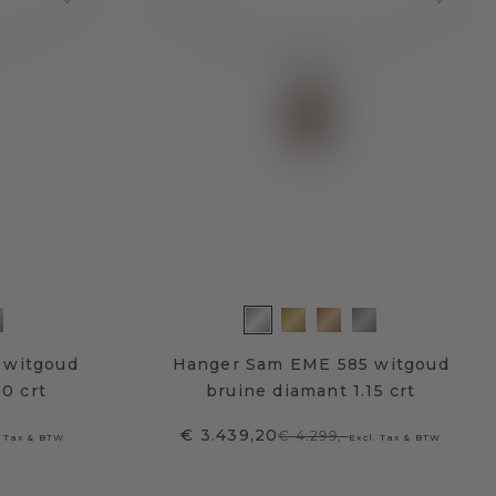
 witgoud
Hanger Sam EME 585 witgoud
0 crt
bruine diamant 1.15 crt
€ 3.439,20
€ 4.299,-
. Tax & BTW
Excl. Tax & BTW