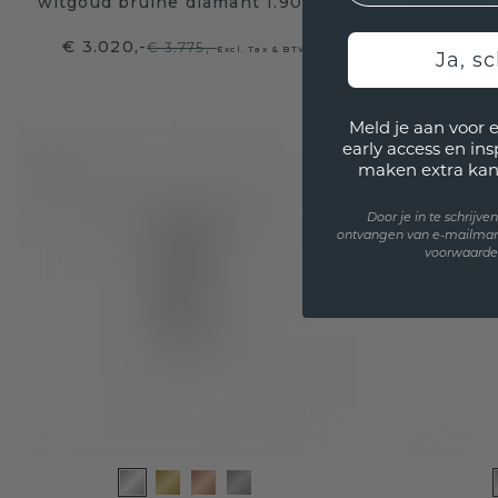
witgoud bruine diamant 1.90 crt
witgoud 
€ 3.020,-
€ 3.01
€ 3.775,-
Excl. Tax & BTW
Ja, sc
Ontdek
Meld je aan voor 
early access en in
maken extra kan
Door je in te schrijv
ontvangen van e-mailmar
voorwaarden