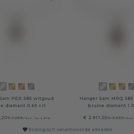
Sam PER 585 witgoud
Hanger Sam MRQ 585
ne diamant 0.65 crt
bruine diamant 1.0
1,20
€ 2.911,20
€ 1.289,-
€ 3.639,-
Excl. Tax & BTW
Excl
Ecologisch verantwoorde sieraden