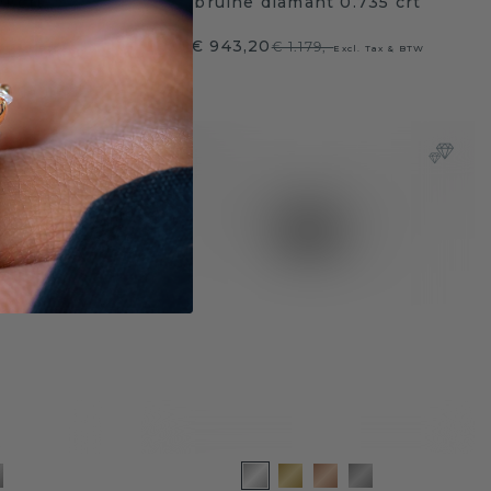
1 crt
bruine diamant 0.735 crt
€ 943,20
€ 1.179,-
. Tax & BTW
Excl. Tax & BTW
te hanger!