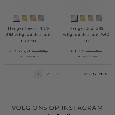
Hanger Lavon RND
Hanger Judi 585
585 witgoud diamant
witgoud diamant 0.60
1.00 crt
crt
€ 2.623,20
€ 820,-
€ 3.279,-
€ 1.025,-
Excl. Tax & BTW
Excl. Tax & BTW
1
2
3
4
5
VOLGENDE
VOLG ONS OP INSTAGRAM