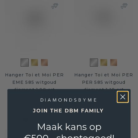
Hanger Toi et Moi PER
Hanger Toi et Moi PER
EME 585 witgoud
PER 585 witgoud
diamant 1.90 crt
diamant 1.10 crt
€ 3.311,20
€ 1.764,-
€ 4.139,-
€ 2.205,-
Excl. Tax & BTW
Excl. Tax & BTW
JOIN THE DBM FAMILY
Ecologisch verantwoorde sieraden
Maak kans op