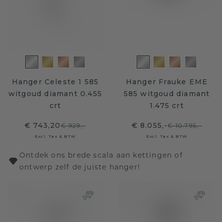
Hanger Celeste 1 585
Hanger Frauke EME
witgoud diamant 0.455
585 witgoud diamant
crt
1.475 crt
€ 743,20
€ 8.055,-
€ 929,-
€ 10.795,-
Excl. Tax & BTW
Excl. Tax & BTW
Ontdek ons brede scala aan kettingen of
ontwerp zelf de juiste hanger!