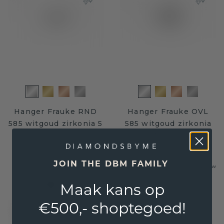
Hanger Frauke RND
Hanger Frauke OVL
585 witgoud zirkonia 5
585 witgoud zirkonia
mm
7x5 mm
€ 527,20
€ 659,-
JOIN THE DBM FAMILY
€ 548,-
€ 685,-
Excl. Tax & BTW
Excl. Tax & BTW
Maak kans op
Gegarandeerd de laagste prijs
€500,- shoptegoed!