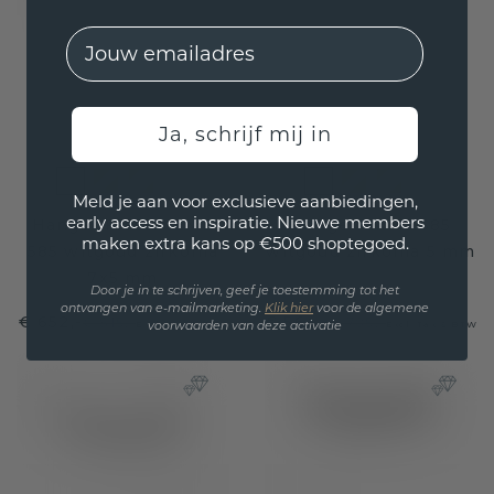
EMail
Ja, schrijf mij in
Meld je aan voor exclusieve aanbiedingen,
early access en inspiratie. Nieuwe members
Hanger Frauke EME
Hanger Linda 585
maken extra kans op €500 shoptegoed.
585 witgoud zirkonia
witgoud zirkonia 5 mm
7x5 mm
Door je in te schrijven, geef je toestemming tot het
ontvangen van e-mailmarketing.
Klik hie
r
voor de algemene
€ 652,-
€ 564,-
€ 815,-
€ 705,-
Excl. Tax & BTW
Excl. Tax & BTW
voorwaarden van deze activatie