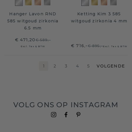
Hanger Lavon RND
Ketting Kim 3 585
585 witgoud zirkonia
witgoud zirkonia 4 mm
6.5 mm
€ 471,20
€ 589,-
€ 716,-
€ 895,-
Excl. Tax & BTW
Excl. Tax & BTW
1
2
3
4
5
VOLGENDE
VOLG ONS OP INSTAGRAM