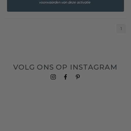
€ 308,-
€ 385,-
voorwaarden van deze activatie
Excl. Tax & BTW
1
VOLG ONS OP INSTAGRAM