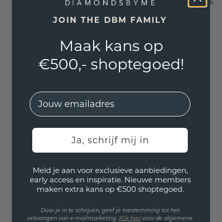
witgoud zwarte parel
witgoud zwarte parel 5
6 mm
mm
JOIN THE DBM FAMILY
€ 191,20
€ 356,-
€ 239,-
€ 445,-
Maak kans op
Excl. Tax & BTW
Excl. Tax & BTW
€500,- shoptegoed!
EMail
Ja, schrijf mij in
Meld je aan voor exclusieve aanbiedingen,
early access en inspiratie. Nieuwe members
Hanger Blanche 585
maken extra kans op €500 shoptegoed.
witgoud zwarte parel
6 mm
Door je in te schrijven, geef je toestemming tot het
ontvangen van e-mailmarketing.
Klik hie
r
voor de algemene