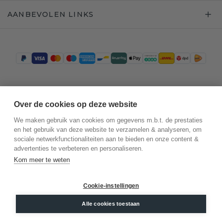
AANBEVOLEN LINKS
Trustpilot
Over de cookies op deze website
We maken gebruik van cookies om gegevens m.b.t. de prestaties
en het gebruik van deze website te verzamelen & analyseren, om
sociale netwerkfunctionaliteiten aan te bieden en onze content &
advertenties te verbeteren en personaliseren.
Kom meer te weten
Cookie-instellingen
©
2026
.
DiamondsByMe
Privacy
Alle cookies toestaan
Algemene voorwaarden