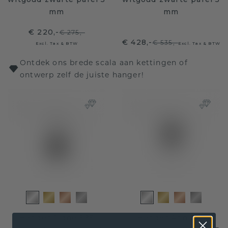
mm
mm
€ 220,-
€ 275,-
€ 428,-
€ 535,-
Excl. Tax & BTW
Excl. Tax & BTW
Ontdek ons brede scala aan kettingen of
ontwerp zelf de juiste hanger!
Hanger Signe 585
Hanger Ann 585