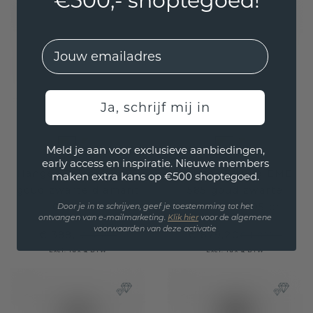
€500,- shoptegoed!
EMail
Ja, schrijf mij in
Meld je aan voor exclusieve aanbiedingen,
early access en inspiratie. Nieuwe members
Hanger Celeste 1 585
Hanger Frauke EME
maken extra kans op €500 shoptegoed.
goud zwarte diamant
585 goud zwarte
0.546 crt
diamant 1.705 crt
Door je in te schrijven, geef je toestemming tot het
ontvangen van e-mailmarketing.
Klik hie
r
voor de algemene
voorwaarden van deze activatie
€ 388,-
€ 879,20
€ 485,-
€ 1.099,-
Excl. Tax & BTW
Excl. Tax & BTW