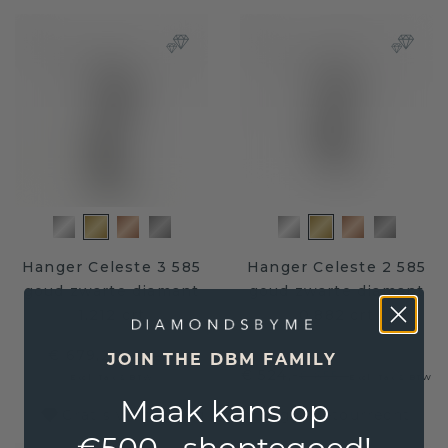
Hanger Celeste 3 585
Hanger Celeste 2 585
goud zwarte diamant
goud zwarte diamant
1.212 crt
0.882 crt
€ 679,20
€ 849,-
JOIN THE DBM FAMILY
€ 524,-
€ 655,-
Excl. Tax & BTW
Excl. Tax & BTW
Maak kans op
Gratis verzending en 30 dagen retourrecht