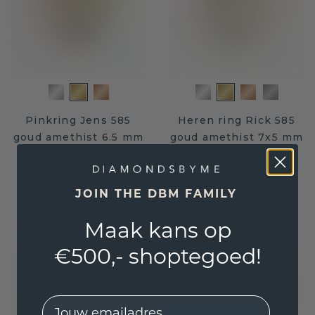
Pinkring Jens 585
Heren ring Rick 585
goud amethist 6.5 mm
goud amethist 7x5 mm
€ 1.500,-
€ 1.236,-
€ 1.875,-
€ 1.545,-
Excl. Tax & BTW
Excl. Tax & BTW
JOIN THE DBM FAMILY
Gegarandeerd de laagste prijs
Maak kans op
€500,- shoptegoed!
EMail