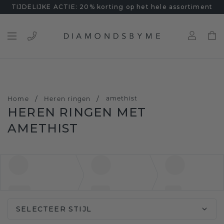
TIJDELIJKE ACTIE: 20% korting op het hele assortiment
/
/
amethist
Home
Heren ringen
HEREN RINGEN MET
AMETHIST
SELECTEER STIJL