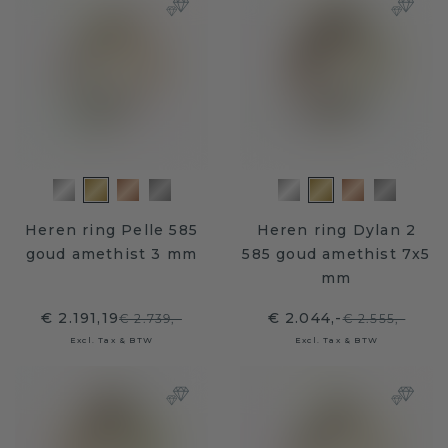
Heren ring Pelle 585
Heren ring Dylan 2
goud amethist 3 mm
585 goud amethist 7x5
mm
€ 2.191,19
€ 2.044,-
€ 2.739,-
€ 2.555,-
Excl. Tax & BTW
Excl. Tax & BTW