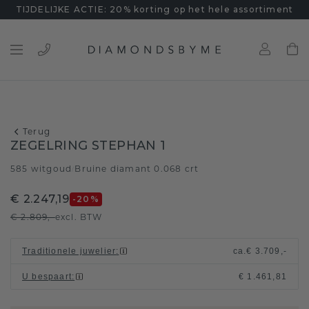
TIJDELIJKE ACTIE: 20% korting op het hele assortiment
Terug
ZEGELRING STEPHAN 1
585 witgoud
Bruine diamant 0.068 crt
/
€ 2.247,19
-20
%
€ 2.809,-
excl. BTW
Traditionele juwelier
:
ca.
€ 3.709,-
U bespaart
:
€ 1.461,81