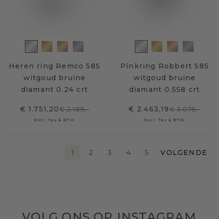
Heren ring Remco 585
Pinkring Robbert 585
witgoud bruine
witgoud bruine
diamant 0.24 crt
diamant 0.558 crt
€ 1.751,20
€ 2.463,19
€ 2.189,-
€ 3.079,-
Excl. Tax & BTW
Excl. Tax & BTW
1
2
3
4
5
VOLGENDE
VOLG ONS OP INSTAGRAM