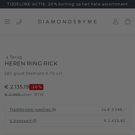
TIJDELIJKE ACTIE: 20% korting op het hele assortiment
Terug
HEREN RING RICK
585 goud
Diamant 0.70 crt
/
€ 2.135,19
-20
%
€ 2.669,-
excl. BTW
Traditionele juwelier
:
ca.
€ 3.549,-
U bespaart
:
€ 1.413,81