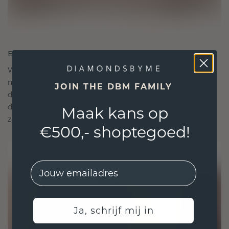
ETHISCH EN MEESTERLIJK GEMAAKT
We gebruiken alleen de beste, milieuvriendelijke
materialen en lab-grown diamanten. Onze
JOIN THE DBM FAMILY
deskundige goudsmeden combineren
duurzaamheid met ongeëvenaard vakmanschap,
Maak kans op
zodat je sieraden zowel ethisch als prachtig zijn.
€500,- shoptegoed!
EMail
Ja, schrijf mij in