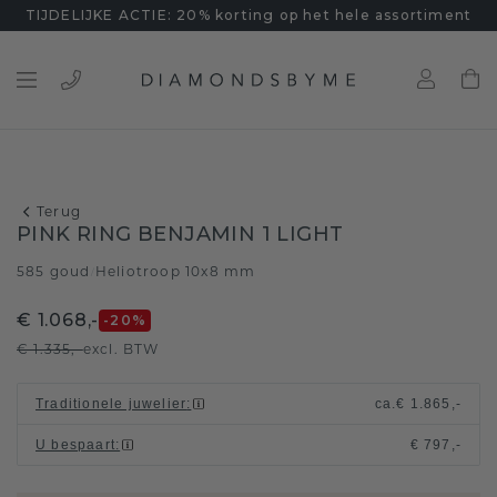
TIJDELIJKE ACTIE: 20% korting op het hele assortiment
Terug
PINK RING BENJAMIN 1 LIGHT
585 goud
Heliotroop 10x8 mm
/
€ 1.068,-
-20
%
€ 1.335,-
excl. BTW
Traditionele juwelier
:
ca.
€ 1.865,-
U bespaart
:
€ 797,-