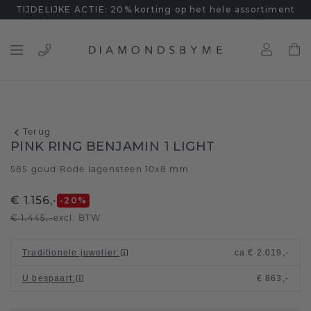
TIJDELIJKE ACTIE: 20% korting op het hele assortiment
Terug
PINK RING BENJAMIN 1 LIGHT
585 goud
Rode lagensteen 10x8 mm
/
€ 1.156,-
-20
%
€ 1.445,-
excl. BTW
Traditionele juwelier
:
ca.
€ 2.019,-
U bespaart
:
€ 863,-