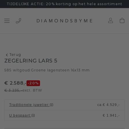
TIJDELIJKE ACTIE: 20% korting op het hele assortiment
Terug
ZEGELRING LARS 5
585 witgoud
Groene lagensteen 16x13 mm
/
€ 2.588,-
-20
%
€ 3.235,-
excl. BTW
Traditionele juwelier
:
ca.
€ 4.529,-
U bespaart
:
€ 1.941,-