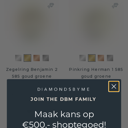
Zegelring Benjamin 2
Pinkring Herman 1 585
585 goud groene
goud groene
lagensteen 13x11 mm
lagensteen 10x8 mm
€ 1.751,20
€ 1.204,-
€ 2.189,-
€ 1.505,-
JOIN THE DBM FAMILY
Excl. Tax & BTW
Excl. Tax & BTW
Maak kans op
Gegarandeerd de laagste prijs
€500,- shoptegoed!