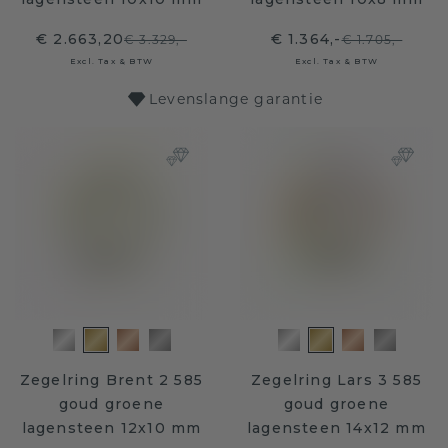
€ 2.663,20
€ 1.364,-
€ 3.329,-
€ 1.705,-
Excl. Tax & BTW
Excl. Tax & BTW
Levenslange garantie
Zegelring Brent 2 585
Zegelring Lars 3 585
goud groene
goud groene
lagensteen 12x10 mm
lagensteen 14x12 mm