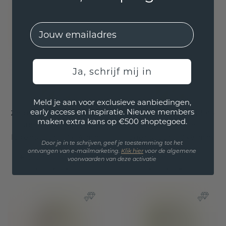
EMail
Ja, schrijf mij in
Meld je aan voor exclusieve aanbiedingen,
early access en inspiratie. Nieuwe members
Zegelring Benjamin 4
Zegelring Brent 1 585
maken extra kans op €500 shoptegoed.
585 goud groene
goud groene
lagensteen 17x14 mm
lagensteen 10x8 mm
Door je in te schrijven, geef je toestemming tot het
ontvangen van e-mailmarketing.
Klik hie
r
voor de algemene
€ 2.231,19
€ 1.548,-
€ 2.789,-
€ 1.935,-
voorwaarden van deze activatie
Excl. Tax & BTW
Excl. Tax & BTW