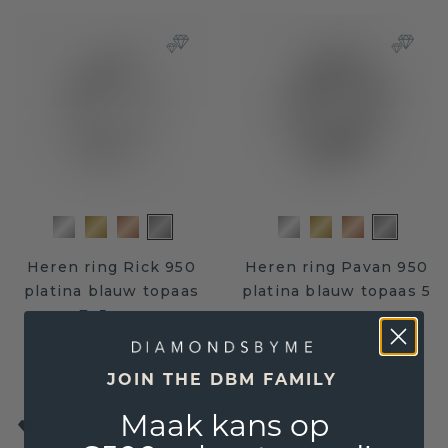
Heren ring Rick 950
Heren ring Pavan 950
platina blauw topaas
platina blauw topaas 5
7x5 mm
mm
€ 1.684,-
€ 2.783,20
€ 2.105,-
€ 3.479,-
Excl. Tax & BTW
Excl. Tax & BTW
JOIN THE DBM FAMILY
Kies uit een scala aan ringstijlen, van rolex
Maak kans op
ringen tot zegelringen!