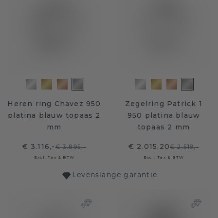
Heren ring Chavez 950
Zegelring Patrick 1
platina blauw topaas 2
950 platina blauw
mm
topaas 2 mm
€ 3.116,-
€ 2.015,20
€ 3.895,-
€ 2.519,-
Excl. Tax & BTW
Excl. Tax & BTW
Levenslange garantie