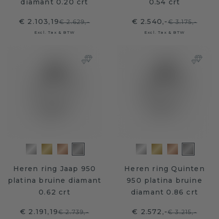
diamant 0.20 crt
0.54 crt
€ 2.103,19
€ 2.540,-
€ 2.629,-
€ 3.175,-
Excl. Tax & BTW
Excl. Tax & BTW
Heren ring Jaap 950
Heren ring Quinten
platina bruine diamant
950 platina bruine
0.62 crt
diamant 0.86 crt
€ 2.191,19
€ 2.572,-
€ 2.739,-
€ 3.215,-