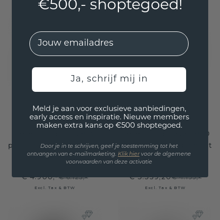
€500,- shoptegoed!
EMail
Ja, schrijf mij in
Meld je aan voor exclusieve aanbiedingen,
early access en inspiratie. Nieuwe members
maken extra kans op €500 shoptegoed.
Heren ring Rick 950
Heren ring Pavan 950
platina bruine diamant
platina bruine diamant
Door je in te schrijven, geef je toestemming tot het
ontvangen van e-mailmarketing.
Klik hie
r
voor de algemene
1.15 crt
1.088 crt
voorwaarden van deze activatie
€ 4.900,-
€ 3.359,20
€ 6.125,-
€ 4.199,-
Excl. Tax & BTW
Excl. Tax & BTW