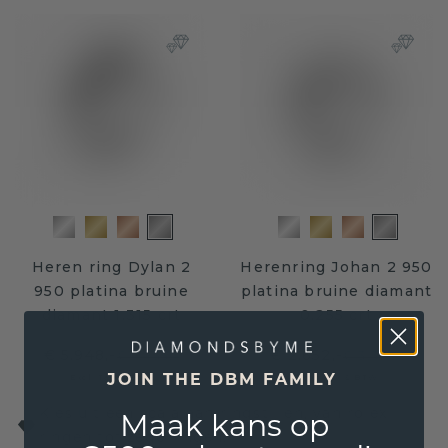
Heren ring Dylan 2
Herenring Johan 2 950
950 platina bruine
platina bruine diamant
diamant 1.315 crt
0.255 crt
€ 5.948,-
€ 2.652,-
€ 7.435,-
€ 3.315,-
Excl. Tax & BTW
Excl. Tax & BTW
JOIN THE DBM FAMILY
Kies uit een scala aan ringstijlen, van rolex
Maak kans op
ringen tot zegelringen!