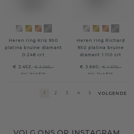
Heren ring Kris 950
Heren ring Richard
platina bruine diamant
950 platina bruine
0.248 crt
diamant 1.110 crt
€ 2.452,-
€ 3.660,-
€ 3.065,-
€ 4.575,-
Excl. Tax & BTW
Excl. Tax & BTW
VOLGENDE
1
2
3
4
5
VOLG ONS OP INSTAGRAM