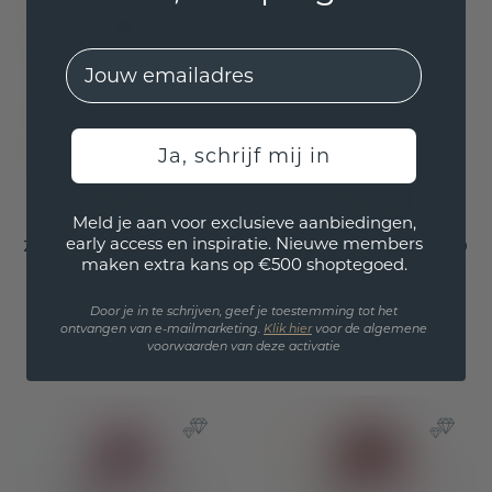
EMail
Ja, schrijf mij in
Meld je aan voor exclusieve aanbiedingen,
early access en inspiratie. Nieuwe members
Zegelring Benjamin 4
Zegelring Brent 1 950
maken extra kans op €500 shoptegoed.
950 platina carneool
platina carneool 10x8
17x14 mm
mm
Door je in te schrijven, geef je toestemming tot het
ontvangen van e-mailmarketing.
Klik hie
r
voor de algemene
€ 2.983,20
€ 1.932,-
€ 3.729,-
€ 2.415,-
voorwaarden van deze activatie
Excl. Tax & BTW
Excl. Tax & BTW