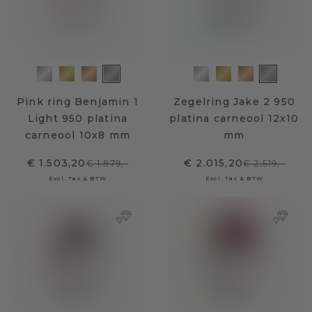
Pink ring Benjamin 1
Zegelring Jake 2 950
Light 950 platina
platina carneool 12x10
carneool 10x8 mm
mm
€ 1.503,20
€ 2.015,20
€ 1.879,-
€ 2.519,-
Excl. Tax & BTW
Excl. Tax & BTW