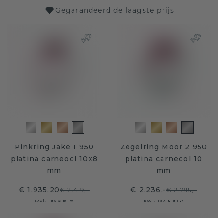
Gegarandeerd de laagste prijs
Pinkring Jake 1 950
Zegelring Moor 2 950
platina carneool 10x8
platina carneool 10
mm
mm
€ 1.935,20
€ 2.236,-
€ 2.419,-
€ 2.795,-
Excl. Tax & BTW
Excl. Tax & BTW