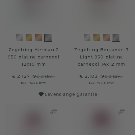
Zegelring Herman 2
Zegelring Benjamin 3
950 platina carneool
Light 950 platina
12x10 mm
carneool 14x12 mm
€ 2.127,19
€ 2.103,19
€ 2.659,-
€ 2.629,-
Excl. Tax & BTW
Excl. Tax & BTW
Levenslange garantie