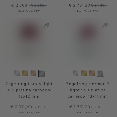
€ 2.388,-
€ 2.751,20
€ 2.985,-
€ 3.439,-
Excl. Tax & BTW
Excl. Tax & BTW
Zegelring Lars 4 light
Zegelring Herman 3
950 platina carneool
light 950 platina
15x12 mm
carneool 13x11 mm
€ 2.311,19
€ 1.751,20
€ 2.889,-
€ 2.189,-
Excl. Tax & BTW
Excl. Tax & BTW