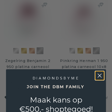
Zegelring Benjamin 2
Pinkring Herman 1 950
950 platina carneool
platina carneool 10x8
13x11 mm
mm
€ 2.340,-
€ 1.572,-
€ 2.925,-
€ 1.965,-
JOIN THE DBM FAMILY
Excl. Tax & BTW
Excl. Tax & BTW
Maak kans op
Wij vervaardigen ook uw eigen, unieke ontwerp!
€500,- shoptegoed!