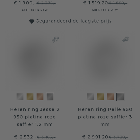
€ 1.900,-
€ 1.519,20
€ 2.375,-
€ 1.899,-
Excl. Tax & BTW
Excl. Tax & BTW
Gegarandeerd de laagste prijs
Heren ring Jesse 2
Heren ring Pelle 950
950 platina roze
platina roze saffier 3
saffier 1.2 mm
mm
€ 2.532,-
€ 2.991,20
€ 3.165,-
€ 3.739,-