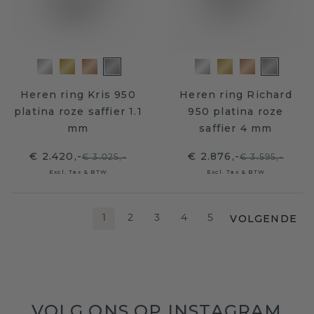
Heren ring Kris 950
Heren ring Richard
platina roze saffier 1.1
950 platina roze
mm
saffier 4 mm
€ 2.420,-
€ 2.876,-
€ 3.025,-
€ 3.595,-
Excl. Tax & BTW
Excl. Tax & BTW
VOLGENDE
1
2
3
4
5
VOLG ONS OP INSTAGRAM