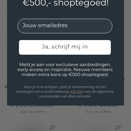
€500,- shoptegoed!
EMail
Ja, schrijf mij in
Meld je aan voor exclusieve aanbiedingen,
early access en inspiratie. Nieuwe members
maken extra kans op €500 shoptegoed.
Heren ring Rick 950
Heren ring Pavan 950
platina roze saffier 7x5
platina roze saffier 5
Door je in te schrijven, geef je toestemming tot het
ontvangen van e-mailmarketing.
Klik hie
r
voor de algemene
mm
mm
voorwaarden van deze activatie
€ 2.631,20
€ 3.124,-
€ 3.289,-
€ 3.905,-
Excl. Tax & BTW
Excl. Tax & BTW