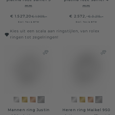
mm
mm
€ 1.527,20
€ 2.572,-
€ 1.909,-
€ 3.215,-
Excl. Tax & BTW
Excl. Tax & BTW
Kies uit een scala aan ringstijlen, van rolex
ringen tot zegelringen!
Mannen ring Justin
Heren ring Maikel 950