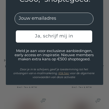
EMail
Ja, schrijf mij in
Meld je aan voor exclusieve aanbiedingen,
early access en inspiratie. Nieuwe members
maken extra kans op €500 shoptegoed.
Herenring Johan 2 585
Heren ring Rick 585
rosé goud roze saffier
rosé goud roze saffier
Door je in te schrijven, geef je toestemming tot het
1.2 mm
7x5 mm
ontvangen van e-mailmarketing.
Klik hie
r
voor de algemene
voorwaarden van deze activatie
€ 1.820,-
€ 2.087,19
€ 2.275,-
€ 2.609,-
Excl. Tax & BTW
Excl. Tax & BTW