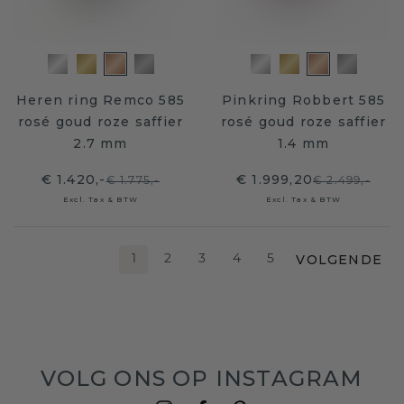
Heren ring Remco 585
Pinkring Robbert 585
rosé goud roze saffier
rosé goud roze saffier
2.7 mm
1.4 mm
€ 1.420,-
€ 1.999,20
€ 1.775,-
€ 2.499,-
Excl. Tax & BTW
Excl. Tax & BTW
VOLGENDE
1
2
3
4
5
VOLG ONS OP INSTAGRAM