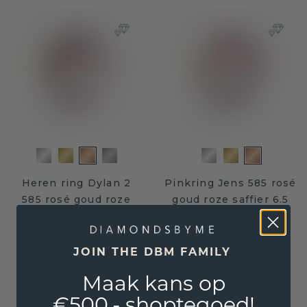
Heren ring Dylan 2
Pinkring Jens 585 rosé
585 rosé goud roze
goud roze saffier 6.5
saffier 7x5 mm
mm
€ 2.868,-
€ 2.127,19
€ 3.585,-
€ 2.659,-
JOIN THE DBM FAMILY
Excl. Tax & BTW
Excl. Tax & BTW
Maak kans op
Gegarandeerd de laagste prijs
€500,- shoptegoed!