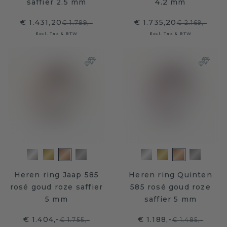
saffier 2.5 mm
4.2 mm
€ 1.431,20
€ 1.735,20
€ 1.789,-
€ 2.169,-
Excl. Tax & BTW
Excl. Tax & BTW
Heren ring Jaap 585
Heren ring Quinten
rosé goud roze saffier
585 rosé goud roze
5 mm
saffier 5 mm
€ 1.404,-
€ 1.188,-
€ 1.755,-
€ 1.485,-