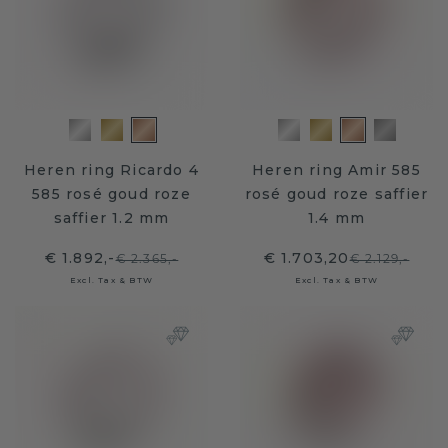
Heren ring Ricardo 4
Heren ring Amir 585
585 rosé goud roze
rosé goud roze saffier
saffier 1.2 mm
1.4 mm
€ 1.892,-
€ 1.703,20
€ 2.365,-
€ 2.129,-
Excl. Tax & BTW
Excl. Tax & BTW