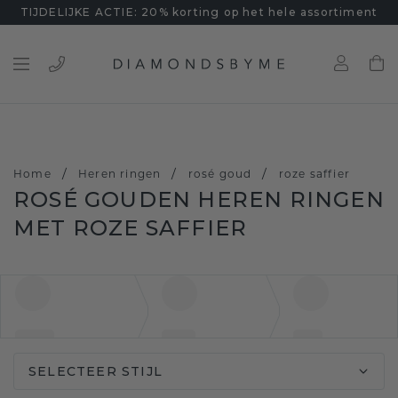
TIJDELIJKE ACTIE: 20% korting op het hele assortiment
/
/
/
Home
Heren ringen
rosé goud
roze saffier
ROSÉ GOUDEN HEREN RINGEN
MET ROZE SAFFIER
SELECTEER STIJL