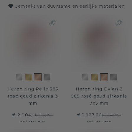
Gemaakt van duurzame en eerlijke materialen
Heren ring Pelle 585
Heren ring Dylan 2
rosé goud zirkonia 3
585 rosé goud zirkonia
mm
7x5 mm
€ 2.004,-
€ 1.927,20
€ 2.505,-
€ 2.409,-
Excl. Tax & BTW
Excl. Tax & BTW