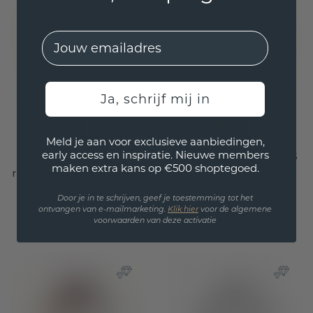
EMail
Ja, schrijf mij in
Meld je aan voor exclusieve aanbiedingen,
early access en inspiratie. Nieuwe members
Heren ring Rick 585
Heren ring Pavan 585
maken extra kans op €500 shoptegoed.
rosé goud zirkonia 7x5
rosé goud zirkonia 5
mm
mm
Door je in te schrijven, geef je toestemming tot het
ontvangen van e-mailmarketing.
Klik hie
r
voor de algemene
€ 1.148,-
€ 2.060,-
€ 1.435,-
€ 2.575,-
voorwaarden van deze activatie
Excl. Tax & BTW
Excl. Tax & BTW