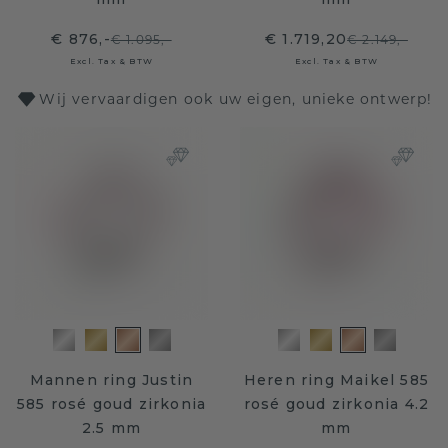
€ 876,-
€ 1.719,20
€ 1.095,-
€ 2.149,-
Excl. Tax & BTW
Excl. Tax & BTW
Wij vervaardigen ook uw eigen, unieke ontwerp!
Mannen ring Justin
Heren ring Maikel 585
585 rosé goud zirkonia
rosé goud zirkonia 4.2
2.5 mm
mm