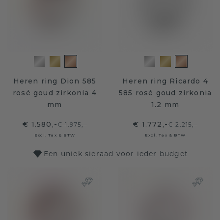
Heren ring Dion 585
Heren ring Ricardo 4
rosé goud zirkonia 4
585 rosé goud zirkonia
mm
1.2 mm
€ 1.580,-
€ 1.772,-
€ 1.975,-
€ 2.215,-
Excl. Tax & BTW
Excl. Tax & BTW
Een uniek sieraad voor ieder budget