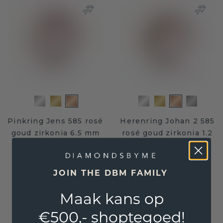
Pinkring Jens 585 rosé
Herenring Johan 2 585
goud zirkonia 6.5 mm
rosé goud zirkonia 1.2
mm
€ 1.415,20
€ 1.748,-
€ 1.769,-
€ 2.185,-
JOIN THE DBM FAMILY
Excl. Tax & BTW
Excl. Tax & BTW
Maak kans op
Levenslange garantie
€500,- shoptegoed!