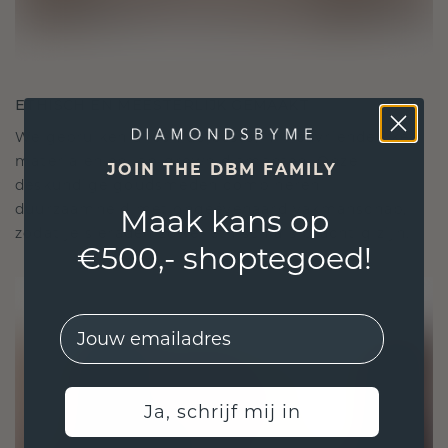
ETHISCH EN MEESTERLIJK GEMAAKT
We gebruiken alleen de beste, milieuvriendelijke
materialen en lab-grown diamanten. Onze
JOIN THE DBM FAMILY
deskundige goudsmeden combineren
duurzaamheid met ongeëvenaard vakmanschap,
Maak kans op
zodat je sieraden zowel ethisch als prachtig zijn.
€500,- shoptegoed!
EMail
Ja, schrijf mij in