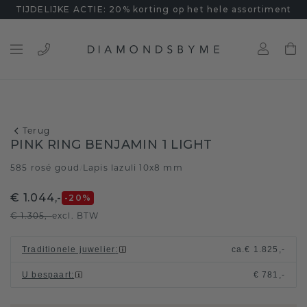
TIJDELIJKE ACTIE: 20% korting op het hele assortiment
Terug
PINK RING BENJAMIN 1 LIGHT
585 rosé goud
Lapis lazuli 10x8 mm
/
€ 1.044,-
-20
%
€ 1.305,-
excl. BTW
Traditionele juwelier
:
ca.
€ 1.825,-
U bespaart
:
€ 781,-