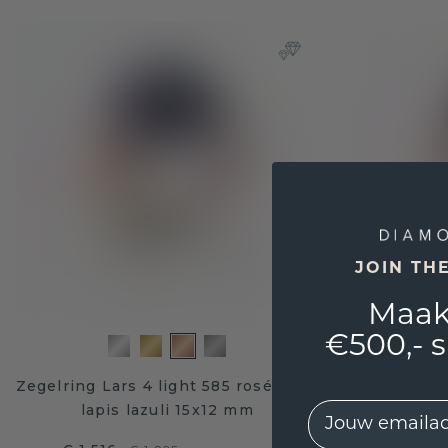
JOIN TH
Maak
€500,- 
Zegelring Lars 4 light 585 rosé goud
Zegelring 
EMail
lapis lazuli 15x12 mm
goud l