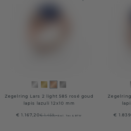
Zegelring Lars 2 light 585 rosé goud
Zegelring
lapis lazuli 12x10 mm
lap
€ 1.167,20
€ 1.839
€ 1.459,-
Excl. Tax & BTW