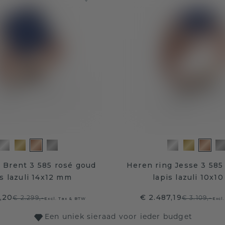
 Brent 3 585 rosé goud
Heren ring Jesse 3 585
is lazuli 14x12 mm
lapis lazuli 10x1
,20
€ 2.487,19
€ 2.299,-
€ 3.109,-
Excl. Tax & BTW
Excl
Een uniek sieraad voor ieder budget