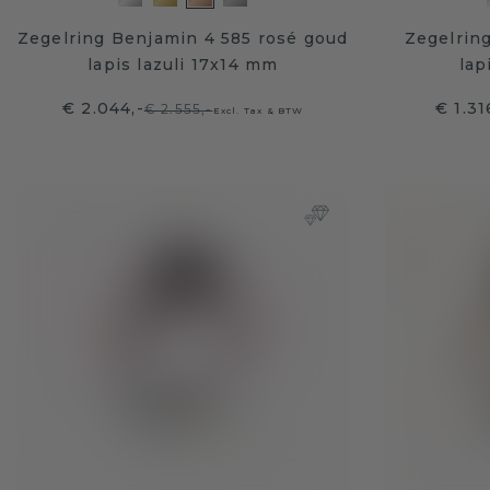
Zegelring Benjamin 4 585 rosé goud
Zegelring
lapis lazuli 17x14 mm
lap
€ 2.044,-
€ 1.31
€ 2.555,-
Excl. Tax & BTW