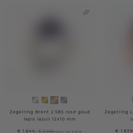
Zegelring Brent 2 585 rosé goud
Zegelring L
lapis lazuli 12x10 mm
l
€ 1.644,-
€ 1.839
€ 2.055,-
Excl. Tax & BTW