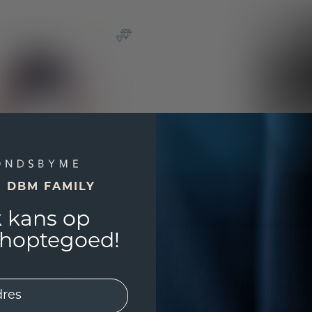
E DBM FAMILY
 kans op
shoptegoed!
Herman 3 light 585 rosé
apis lazuli 13x11 mm