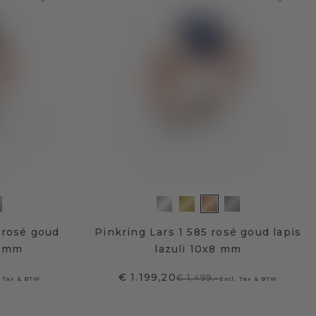
 rosé goud
Pinkring Lars 1 585 rosé goud lapis
0 mm
lazuli 10x8 mm
€ 1.199,20
€ 1.499,-
. Tax & BTW
Excl. Tax & BTW