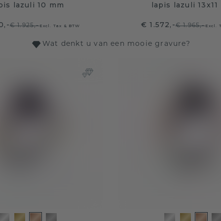
pis lazuli 10 mm
lapis lazuli 13x1
0,-
€ 1.572,-
€ 1.925,-
€ 1.965,-
Excl. Tax & BTW
Excl.
Wat denkt u van een mooie gravure?