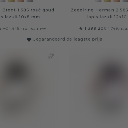
 Brent 1 585 rosé goud
Zegelring Herman 2 585
is lazuli 10x8 mm
lapis lazuli 12x1
6,-
€ 1.399,20
€ 1.645,-
€ 1.749,-
Excl. Tax & BTW
Excl
Gegarandeerd de laagste prijs