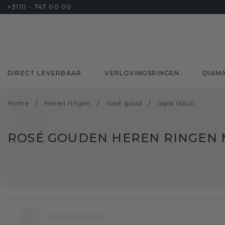
+3110 - 747 00 00
DIRECT LEVERBAAR
VERLOVINGSRINGEN
DIAM
/
/
/
Home
Heren ringen
rosé goud
lapis lazuli
ROSÉ GOUDEN HEREN RINGEN M