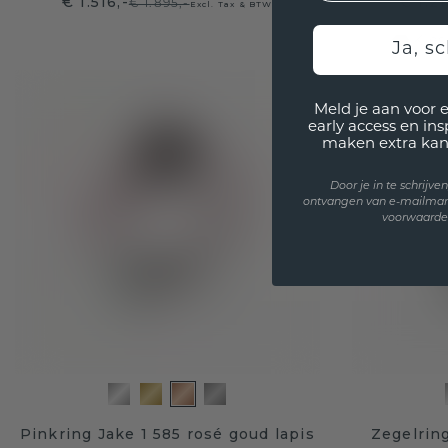
€ 1.516,-
€ 1.21
€ 1.895,-
Excl. Tax & BTW
Kies
Ja, sc
Meld je aan voor 
early access en in
maken extra kan
Door je in te schrijv
ontvangen van e-mailmar
voorwaarden
Pinkring Jake 1 585 rosé goud lapis
Zegelrin