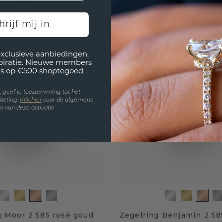
2,-
€ 1.515,-
Excl. Tax & BTW
 uit een scala aan ringstijlen, van rolex ringen tot zege
hrijf mij in
exclusieve aanbiedingen,
spiratie. Nieuwe members
s op €500 shoptegoed.
en, geef je toestemming tot het
keting.
Klik hie
r
voor de algemene
 van deze activatie
g Moor 2 585 rosé goud
Zegelring Benjamin 2 58