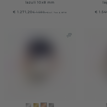
lazuli 10x8 mm
la
€ 1.271,20
€ 1.54
€ 1.589,-
Excl. Tax & BTW