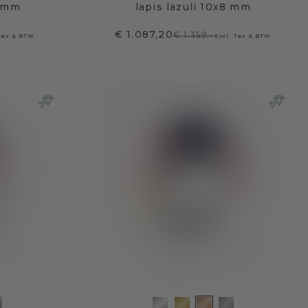
1 mm
lapis lazuli 10x8 mm
€ 1.087,20
€ 1.359,-
 Tax & BTW
Excl. Tax & BTW