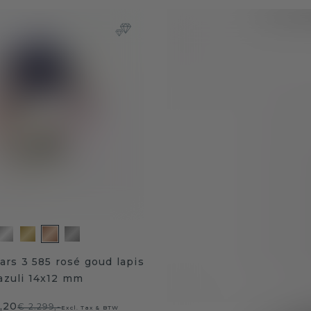
ars 3 585 rosé goud lapis
azuli 14x12 mm
,20
€ 2.299,-
Excl. Tax & BTW