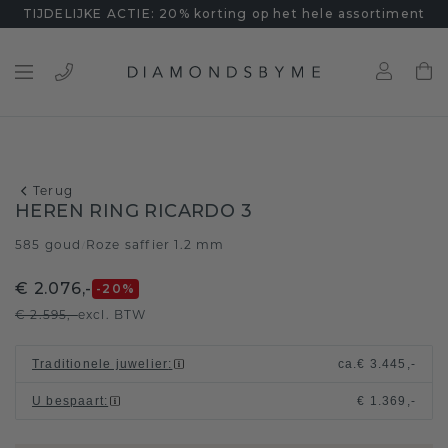
TIJDELIJKE ACTIE: 20% korting op het hele assortiment
Terug
HEREN RING RICARDO 3
585 goud
Roze saffier 1.2 mm
/
€ 2.076,-
-20
%
€ 2.595,-
excl. BTW
Traditionele juwelier
:
ca.
€ 3.445,-
U bespaart
:
€ 1.369,-