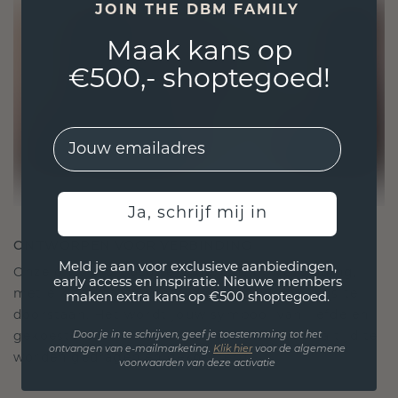
JOIN THE DBM FAMILY
Maak kans op
€500,- shoptegoed!
EMail
Ja, schrijf mij in
ONTWORPEN VOOR VERBINDING
Meld je aan voor exclusieve aanbiedingen,
Onze ontwerpfilosofie is gericht op verbinding,
early access en inspiratie. Nieuwe members
met elk stuk ontworpen om de tand des tijds te
maken extra kans op €500 shoptegoed.
doorstaan. Het wordt jouw symbool van liefde en
gekoesterde momenten, bedoeld om voor altijd te
Door je in te schrijven, geef je toestemming tot het
ontvangen van e-mailmarketing.
Klik hie
r
voor de algemene
worden gedragen en gekoesterd.
voorwaarden van deze activatie