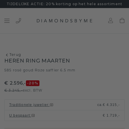
TIJDELIJKE ACTIE: 20% korting op het hele assortiment
Terug
HEREN RING MAARTEN
585 rosé goud
Roze saffier 6.5 mm
/
€ 2.596,-
-20
%
€ 3.245,-
excl. BTW
Traditionele juwelier
:
ca.
€ 4.315,-
U bespaart
:
€ 1.719,-