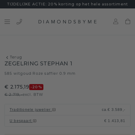
TIJDELIJKE ACTIE: 20% korting op het hele assortiment
Terug
ZEGELRING STEPHAN 1
585 witgoud
Roze saffier 0.9 mm
/
€ 2.175,19
-20
%
€ 2.719,-
excl. BTW
Traditionele juwelier
:
ca.
€ 3.589,-
U bespaart
:
€ 1.413,81