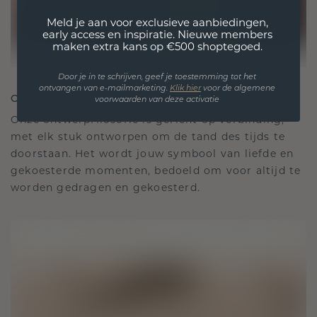
Meld je aan voor exclusieve aanbiedingen,
early access en inspiratie. Nieuwe members
maken extra kans op €500 shoptegoed.
Door je in te schrijven, geef je toestemming tot het
ontvangen van e-mailmarketing.
Klik hie
r
voor de algemene
ONTWORPEN VOOR VERBINDING
voorwaarden van deze activatie
Onze ontwerpfilosofie is gericht op verbinding,
met elk stuk ontworpen om de tand des tijds te
doorstaan. Het wordt jouw symbool van liefde en
gekoesterde momenten, bedoeld om voor altijd te
worden gedragen en gekoesterd.